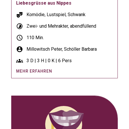
Liebesgrüsse aus Nippes
theater_comedy
Komödie, Lustspiel, Schwank
timelapse
Zwei- und Mehrakter, abendfüllend
schedule
110 Min.
account_circle
Millowitsch Peter,
Schöller Barbara
groups
3 D | 3 H | 0 K | 6 Pers
MEHR ERFAHREN