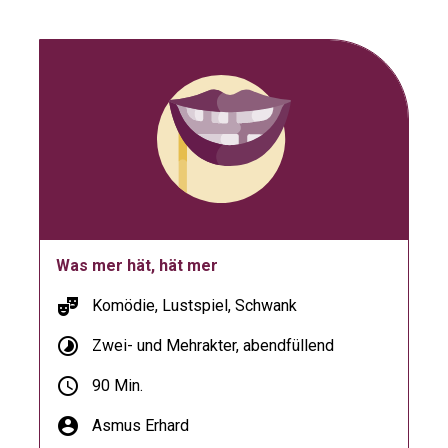
Was mer hät, hät mer
theater_comedy
Komödie, Lustspiel, Schwank
timelapse
Zwei- und Mehrakter, abendfüllend
schedule
90 Min.
account_circle
Asmus Erhard