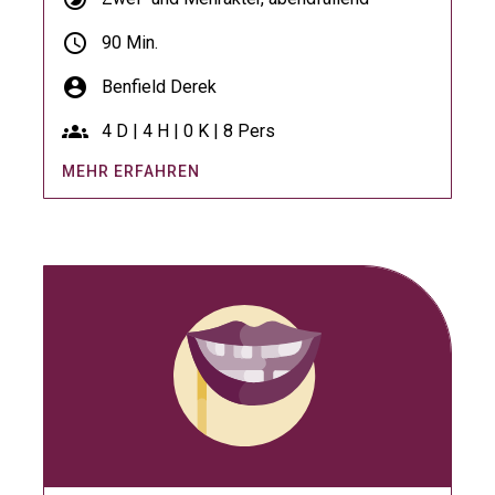
schedule
90 Min.
account_circle
Benfield Derek
groups
4 D | 4 H | 0 K | 8 Pers
MEHR ERFAHREN