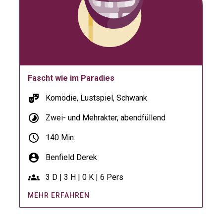
Fascht wie im Paradies
theater_comedy
Komödie, Lustspiel, Schwank
timelapse
Zwei- und Mehrakter, abendfüllend
schedule
140 Min.
account_circle
Benfield Derek
groups
3 D | 3 H | 0 K | 6 Pers
MEHR ERFAHREN