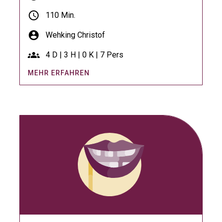
schedule
110 Min.
account_circle
Wehking Christof
groups
4 D | 3 H | 0 K | 7 Pers
MEHR ERFAHREN