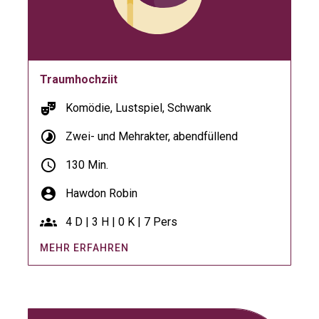
Traumhochziit
theater_comedy
Komödie, Lustspiel, Schwank
timelapse
Zwei- und Mehrakter, abendfüllend
schedule
130 Min.
account_circle
Hawdon Robin
groups
4 D | 3 H | 0 K | 7 Pers
MEHR ERFAHREN