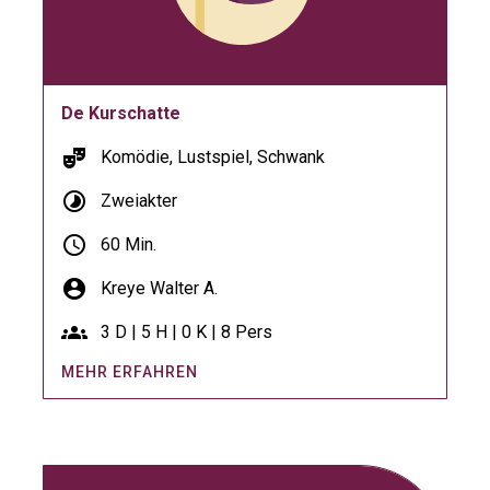
De Kurschatte
theater_comedy
Komödie, Lustspiel, Schwank
timelapse
Zweiakter
schedule
60 Min.
account_circle
Kreye Walter A.
groups
3 D | 5 H | 0 K | 8 Pers
MEHR ERFAHREN