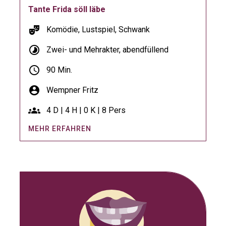
Tante Frida söll läbe
theater_comedy
Komödie, Lustspiel, Schwank
timelapse
Zwei- und Mehrakter, abendfüllend
schedule
90 Min.
account_circle
Wempner Fritz
groups
4 D | 4 H | 0 K | 8 Pers
MEHR ERFAHREN