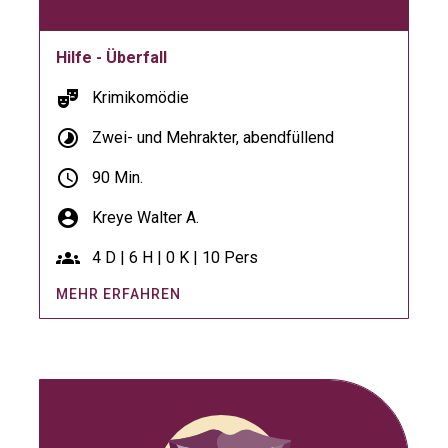
Hilfe - Überfall
theater_comedy
Krimikomödie
timelapse
Zwei- und Mehrakter, abendfüllend
schedule
90 Min.
account_circle
Kreye Walter A.
groups
4 D | 6 H | 0 K | 10 Pers
MEHR ERFAHREN