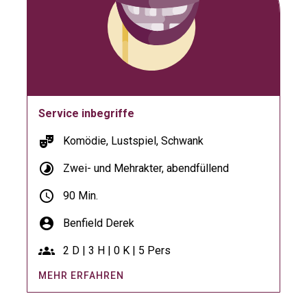
Service inbegriffe
theater_comedy
Komödie, Lustspiel, Schwank
timelapse
Zwei- und Mehrakter, abendfüllend
schedule
90 Min.
account_circle
Benfield Derek
groups
2 D | 3 H | 0 K | 5 Pers
MEHR ERFAHREN