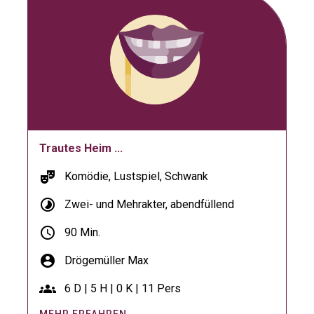
Trautes Heim ...
theater_comedy
Komödie, Lustspiel, Schwank
timelapse
Zwei- und Mehrakter, abendfüllend
schedule
90 Min.
account_circle
Drögemüller Max
groups
6 D | 5 H | 0 K | 11 Pers