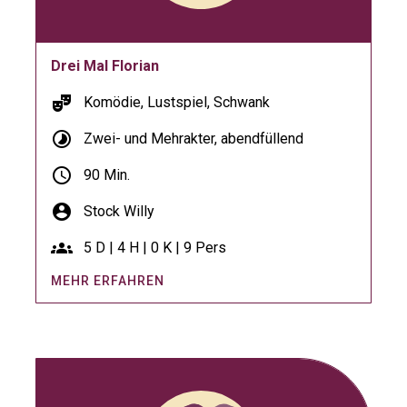
Drei Mal Florian
theater_comedy
Komödie, Lustspiel, Schwank
timelapse
Zwei- und Mehrakter, abendfüllend
schedule
90 Min.
account_circle
Stock Willy
groups
5 D | 4 H | 0 K | 9 Pers
MEHR ERFAHREN