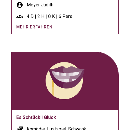
account_circle
Meyer Judith
groups
4 D | 2 H | 0 K | 6 Pers
MEHR ERFAHREN
Es Schtückli Glück
theater_comedy
Komödie, Lustspiel, Schwank