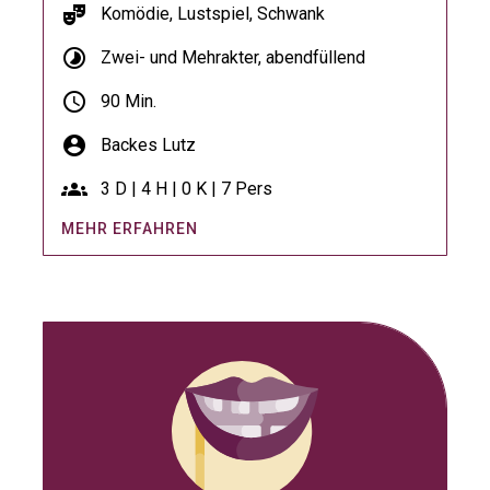
theater_comedy
Komödie, Lustspiel, Schwank
timelapse
Zwei- und Mehrakter, abendfüllend
schedule
90 Min.
account_circle
Backes Lutz
groups
3 D | 4 H | 0 K | 7 Pers
MEHR ERFAHREN