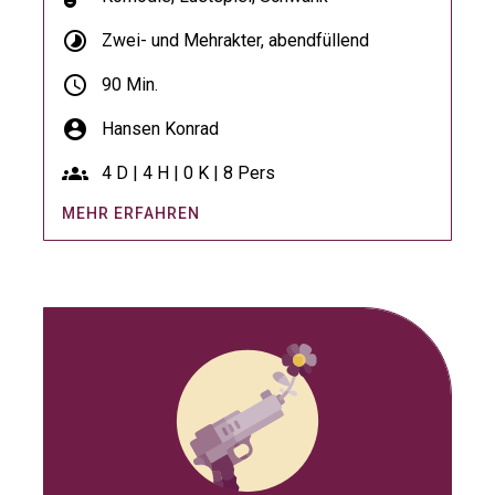
timelapse
Zwei- und Mehrakter, abendfüllend
schedule
90 Min.
account_circle
Hansen Konrad
groups
4 D | 4 H | 0 K | 8 Pers
MEHR ERFAHREN