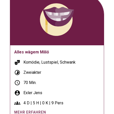
Alles wägem Miliö
theater_comedy
Komödie, Lustspiel, Schwank
timelapse
Zweiakter
schedule
70 Min.
account_circle
Exler Jens
groups
4 D | 5 H | 0 K | 9 Pers
MEHR ERFAHREN