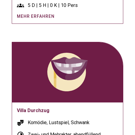
groups
5 D | 5 H | 0 K | 10 Pers
MEHR ERFAHREN
Villa Durchzug
theater_comedy
Komödie, Lustspiel, Schwank
timelapse
Zwei- und Mehrakter, abendfüllend