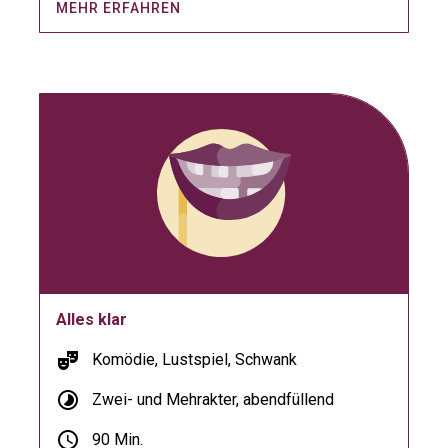
MEHR ERFAHREN
Alles klar
theater_comedy
Komödie, Lustspiel, Schwank
timelapse
Zwei- und Mehrakter, abendfüllend
schedule
90 Min.