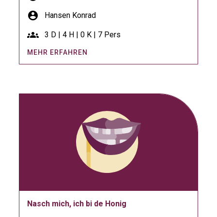
account_circle
Hansen Konrad
groups
3 D | 4 H | 0 K | 7 Pers
MEHR ERFAHREN
Nasch mich, ich bi de Honig