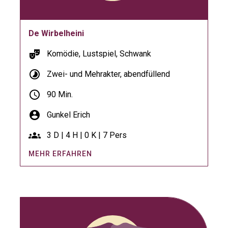
De Wirbelheini
theater_comedy
Komödie, Lustspiel, Schwank
timelapse
Zwei- und Mehrakter, abendfüllend
schedule
90 Min.
account_circle
Gunkel Erich
groups
3 D | 4 H | 0 K | 7 Pers
MEHR ERFAHREN