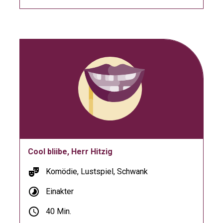
Cool bliibe, Herr Hitzig
theater_comedy
Komödie, Lustspiel, Schwank
timelapse
Einakter
schedule
40 Min.