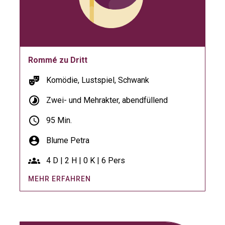
Rommé zu Dritt
theater_comedy
Komödie, Lustspiel, Schwank
timelapse
Zwei- und Mehrakter, abendfüllend
schedule
95 Min.
account_circle
Blume Petra
groups
4 D | 2 H | 0 K | 6 Pers
MEHR ERFAHREN