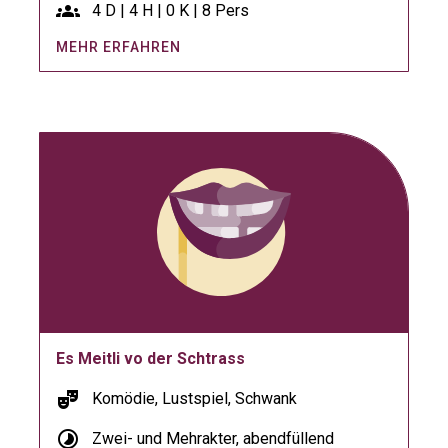
groups
4 D | 4 H | 0 K | 8 Pers
MEHR ERFAHREN
Es Meitli vo der Schtrass
theater_comedy
Komödie, Lustspiel, Schwank
timelapse
Zwei- und Mehrakter, abendfüllend