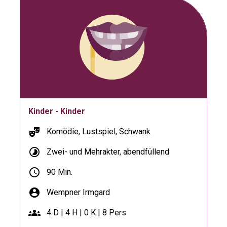
Kinder - Kinder
theater_comedy
Komödie, Lustspiel, Schwank
timelapse
Zwei- und Mehrakter, abendfüllend
schedule
90 Min.
account_circle
Wempner Irmgard
groups
4 D | 4 H | 0 K | 8 Pers