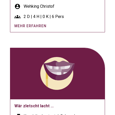
account_circle
Wehking Christof
groups
2 D | 4 H | 0 K | 6 Pers
MEHR ERFAHREN
Wär zletscht lacht ...