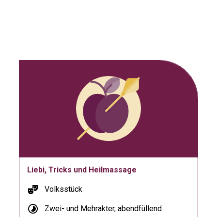
Liebi, Tricks und Heilmassage
theater_comedy
Volksstück
timelapse
Zwei- und Mehrakter, abendfüllend