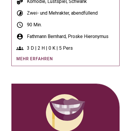
theater_comedy
Komödie, Lustspiel, Schwank
timelapse
Zwei- und Mehrakter, abendfüllend
schedule
90 Min.
account_circle
Fathmann Bernhard,
Proske Hieronymus
groups
3 D | 2 H | 0 K | 5 Pers
MEHR ERFAHREN