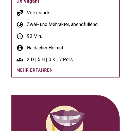
De Vagant
theater_comedy
Volksstück
timelapse
Zwei- und Mehrakter, abendfüllend
schedule
90 Min.
account_circle
Haidacher Helmut
groups
2 D | 5 H | 0 K | 7 Pers
MEHR ERFAHREN