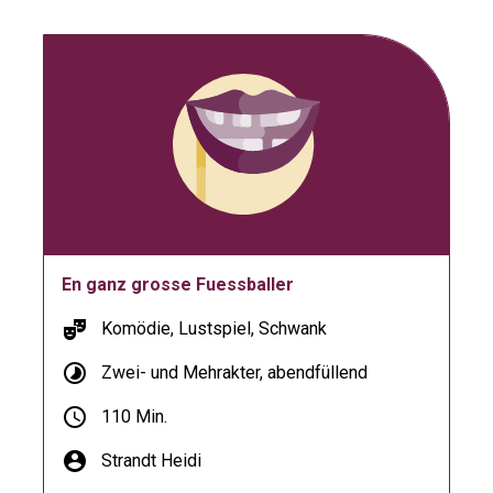
En ganz grosse Fuessballer
theater_comedy
Komödie, Lustspiel, Schwank
timelapse
Zwei- und Mehrakter, abendfüllend
schedule
110 Min.
account_circle
Strandt Heidi