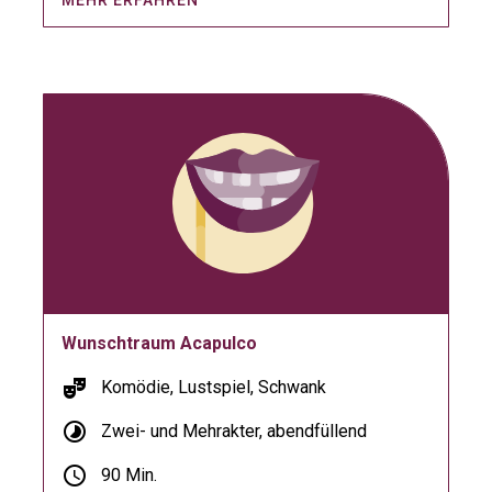
MEHR ERFAHREN
Wunschtraum Acapulco
theater_comedy
Komödie, Lustspiel, Schwank
timelapse
Zwei- und Mehrakter, abendfüllend
schedule
90 Min.