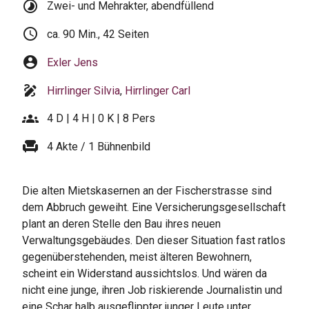
timelapse
Zwei- und Mehrakter, abendfüllend
schedule
ca. 90 Min., 42 Seiten
account_circle
Exler Jens
draw
Hirrlinger Silvia
,
Hirrlinger Carl
groups
4 D | 4 H | 0 K | 8 Pers
chair
4 Akte / 1 Bühnenbild
Die alten Mietskasernen an der Fischerstrasse sind
dem Abbruch geweiht. Eine Versicherungsgesellschaft
plant an deren Stelle den Bau ihres neuen
Verwaltungsgebäudes. Den dieser Situation fast ratlos
gegenüberstehenden, meist älteren Bewohnern,
scheint ein Widerstand aussichtslos. Und wären da
nicht eine junge, ihren Job riskierende Journalistin und
eine Schar halb ausgeflippter junger Leute unter