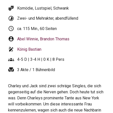
theater_comedy
Komödie, Lustspiel, Schwank
timelapse
Zwei- und Mehrakter, abendfüllend
schedule
ca. 115 Min., 60 Seiten
account_circle
Abel Winnie
,
Brandon Thomas
draw
König Bastian
groups
4-5 D | 3-4 H | 0 K | 8 Pers
chair
3 Akte / 1 Bühnenbild
Charley und Jack sind zwei schräge Singles, die sich
gegenseitig auf die Nerven gehen. Doch heute tut sich
was. Denn Charleys prominente Tante aus New York
will vorbeikommen. Um diese interessante Frau
kennenzulernen, wagen sich auch die neue Nachbarin