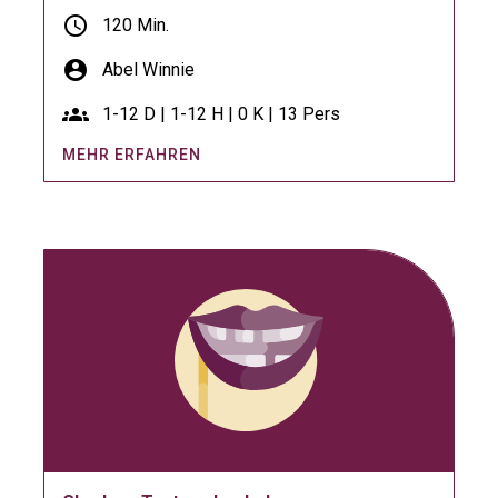
schedule
120 Min.
account_circle
Abel Winnie
groups
1-12 D | 1-12 H | 0 K | 13 Pers
MEHR ERFAHREN