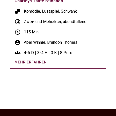
Charleys Tante reloaded
theater_comedy
Komödie, Lustspiel, Schwank
timelapse
Zwei- und Mehrakter, abendfüllend
schedule
115 Min.
account_circle
Abel Winnie,
Brandon Thomas
groups
4-5 D | 3-4 H | 0 K | 8 Pers
MEHR ERFAHREN