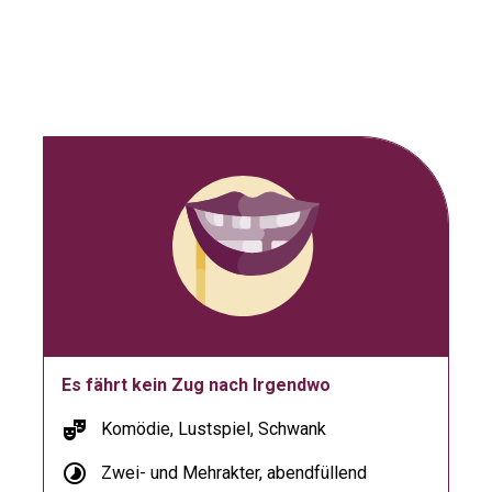
Es fährt kein Zug nach Irgendwo
theater_comedy
Komödie, Lustspiel, Schwank
timelapse
Zwei- und Mehrakter, abendfüllend