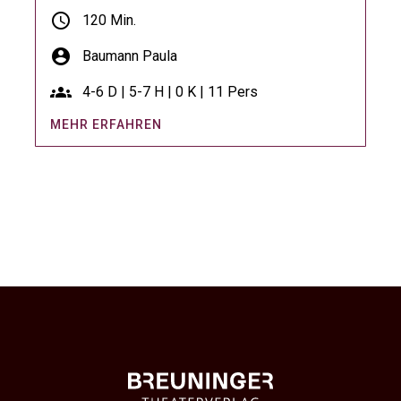
schedule
120 Min.
account_circle
Baumann Paula
groups
4-6 D | 5-7 H | 0 K | 11 Pers
MEHR ERFAHREN