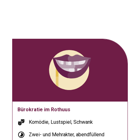
Bürokratie im Rothuus
theater_comedy
Komödie, Lustspiel, Schwank
timelapse
Zwei- und Mehrakter, abendfüllend