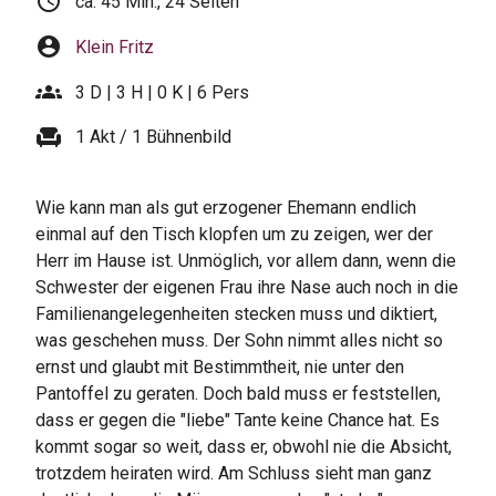
schedule
ca. 45 Min., 24 Seiten
account_circle
Klein Fritz
groups
3 D | 3 H | 0 K | 6 Pers
chair
1 Akt / 1 Bühnenbild
Wie kann man als gut erzogener Ehemann endlich
einmal auf den Tisch klopfen um zu zeigen, wer der
Herr im Hause ist. Unmöglich, vor allem dann, wenn die
Schwester der eigenen Frau ihre Nase auch noch in die
Familienangelegenheiten stecken muss und diktiert,
was geschehen muss. Der Sohn nimmt alles nicht so
ernst und glaubt mit Bestimmtheit, nie unter den
Pantoffel zu geraten. Doch bald muss er feststellen,
dass er gegen die "liebe" Tante keine Chance hat. Es
kommt sogar so weit, dass er, obwohl nie die Absicht,
trotzdem heiraten wird. Am Schluss sieht man ganz