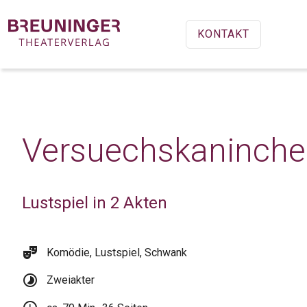
KONTAKT
Versuechskaninch
Lustspiel in 2 Akten
theater_comedy
Komödie, Lustspiel, Schwank
timelapse
Zweiakter