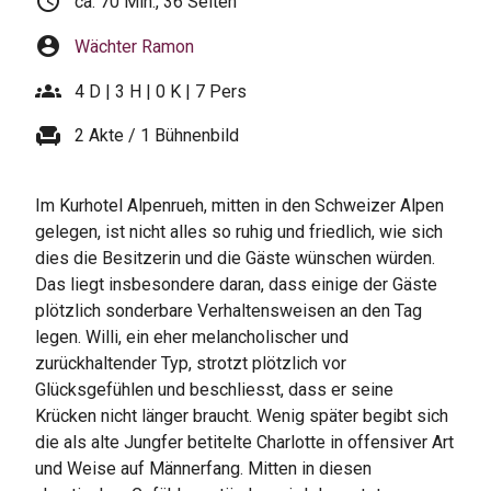
schedule
ca. 70 Min., 36 Seiten
account_circle
Wächter Ramon
groups
4 D | 3 H | 0 K | 7 Pers
chair
2 Akte / 1 Bühnenbild
Im Kurhotel Alpenrueh, mitten in den Schweizer Alpen
gelegen, ist nicht alles so ruhig und friedlich, wie sich
dies die Besitzerin und die Gäste wünschen würden.
Das liegt insbesondere daran, dass einige der Gäste
plötzlich sonderbare Verhaltensweisen an den Tag
legen. Willi, ein eher melancholischer und
zurückhaltender Typ, strotzt plötzlich vor
Glücksgefühlen und beschliesst, dass er seine
Krücken nicht länger braucht. Wenig später begibt sich
die als alte Jungfer betitelte Charlotte in offensiver Art
und Weise auf Männerfang. Mitten in diesen