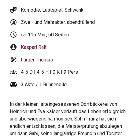
theater_comedy
Komödie, Lustspiel, Schwank
timelapse
Zwei- und Mehrakter, abendfüllend
schedule
ca. 115 Min., 60 Seiten
account_circle
Kaspari Ralf
draw
Furger Thomas
groups
4-5 D | 4-5 H | 0 K | 9 Pers
chair
3 Akte / 1 Bühnenbild
In der kleinen, alteingesessenen Dorfbäckerei von
Heinrich und Eva Kaiser verläuft das Leben erfolgreich
und überwiegend harmonisch. Sohn Franz hat sich
endlich entschlossen, die Meisterprüfung abzulegen
um dann Gabi, seine langjährige Freundin und Tochter