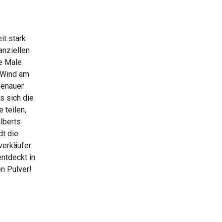
it stark
anziellen
ge Male
r Wind am
genauer
s sich die
 teilen,
lberts
dt die
verkäufer
entdeckt in
n Pulver!