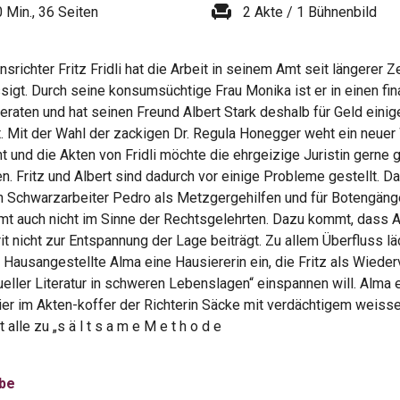
chair
0 Min., 36 Seiten
2 Akte / 1 Bühnenbild
srichter Fritz Fridli hat die Arbeit in seinem Amt seit längerer Ze
sigt. Durch seine konsumsüchtige Frau Monika ist er in einen fin
raten und hat seinen Freund Albert Stark deshalb für Geld eini
. Mit der Wahl der zackigen Dr. Regula Honegger weht ein neue
t und die Akten von Fridli möchte die ehrgeizige Juristin gerne 
n. Fritz und Albert sind dadurch vor einige Probleme gestellt. Da
 Schwarzarbeiter Pedro als Metzgergehilfen und für Botengänge
mt auch nicht im Sinne der Rechtsgelehrten. Dazu kommt, dass A
it nicht zur Entspannung der Lage beiträgt. Zu allem Überfluss lä
 Hausangestellte Alma eine Hausiererin ein, die Fritz als Wieder
tueller Literatur in schweren Lebenslagen“ einspannen will. Alma 
ier im Akten-koffer der Richterin Säcke mit verdächtigem weisse
alle zu „s ä l t s a m e M e t h o d e
obe