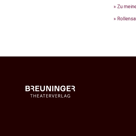
» Zu mein
» Rollensa