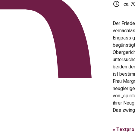
schedule
ca. 7
Der Frieden
vernachläs
Engpass ge
begünstigt
Obergerich
untersuche
beiden den
ist bestim
Frau Margr
neugierige
von „spiri
ihrer Neug
Das zwingt 
» Textpr