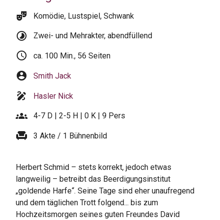
theater_comedy
Komödie, Lustspiel, Schwank
timelapse
Zwei- und Mehrakter, abendfüllend
schedule
ca. 100 Min., 56 Seiten
account_circle
Smith Jack
draw
Hasler Nick
groups
4-7 D | 2-5 H | 0 K | 9 Pers
chair
3 Akte / 1 Bühnenbild
Herbert Schmid – stets korrekt, jedoch etwas
langweilig – betreibt das Beerdigungsinstitut
„goldende Harfe“. Seine Tage sind eher unaufregend
und dem täglichen Trott folgend... bis zum
Hochzeitsmorgen seines guten Freundes David