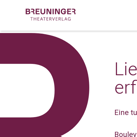
Li
er
Eine t
Boulev