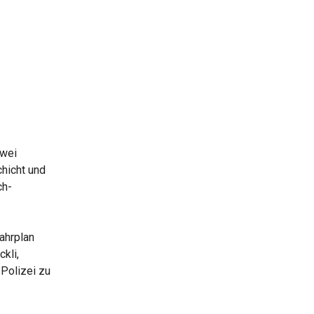
zwei
chicht und
ch-
ahrplan
kli,
Polizei zu