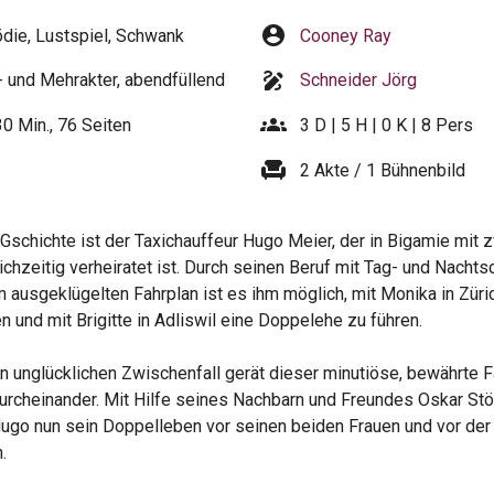
account_circle
ie, Lustspiel, Schwank
Cooney Ray
draw
 und Mehrakter, abendfüllend
Schneider Jörg
groups
30 Min., 76 Seiten
3 D | 5 H | 0 K | 8 Pers
chair
2 Akte / 1 Bühnenbild
 Gschichte ist der Taxichauffeur Hugo Meier, der in Bigamie mit 
ichzeitig verheiratet ist. Durch seinen Beruf mit Tag- und Nachts
 ausgeklügelten Fahrplan ist es ihm möglich, mit Monika in Züri
n und mit Brigitte in Adliswil eine Doppelehe zu führen.
n unglücklichen Zwischenfall gerät dieser minutiöse, bewährte F
durcheinander. Mit Hilfe seines Nachbarn und Freundes Oskar Stöc
ugo nun sein Doppelleben vor seinen beiden Frauen und vor der 
.