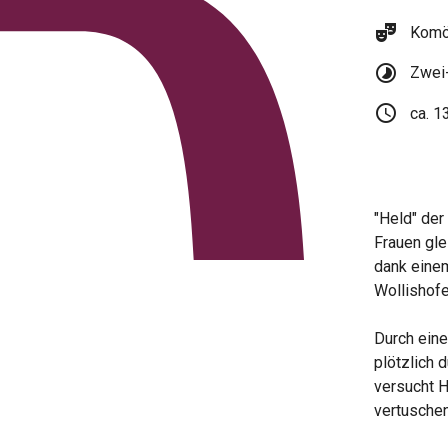
theater_comedy
Komöd
timelapse
Zwei-
schedule
ca. 1
"Held" der
Frauen gle
dank einem
Wollishofe
Durch eine
plötzlich 
versucht H
vertuschen