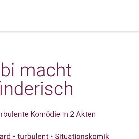
ebi macht
finderisch
urbulente Komödie in 2 Akten
ard • turbulent • Situationskomik