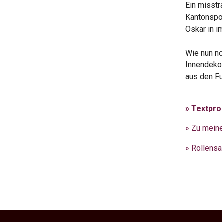
Ein misstr
Kantonspol
Oskar in i
Wie nun no
Innendekor
aus den F
» Textpr
» Zu mein
» Rollensa