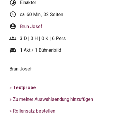
timelapse
Einakter
schedule
ca. 60 Min., 32 Seiten
account_circle
Brun Josef
groups
3 D | 3 H | 0 K | 6 Pers
chair
1 Akt / 1 Bühnenbild
Brun Josef
» Textprobe
» Zu meiner Auswahlsendung hinzufügen
» Rollensatz bestellen