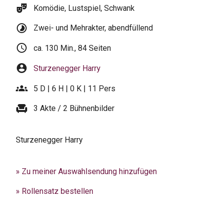
theater_comedy
Komödie, Lustspiel, Schwank
timelapse
Zwei- und Mehrakter, abendfüllend
schedule
ca. 130 Min., 84 Seiten
account_circle
Sturzenegger Harry
groups
5 D | 6 H | 0 K | 11 Pers
chair
3 Akte / 2 Bühnenbilder
Sturzenegger Harry
» Zu meiner Auswahlsendung hinzufügen
» Rollensatz bestellen