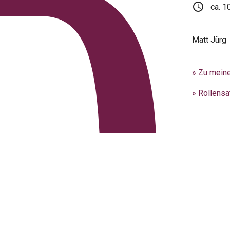
schedule
ca. 1
Matt Jürg
» Zu mein
» Rollensa