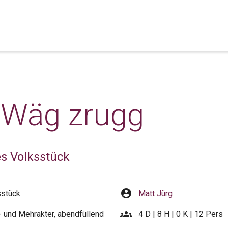
 Wäg zrugg
es Volksstück
account_circle
sstück
Matt Jürg
groups
 und Mehrakter, abendfüllend
4 D | 8 H | 0 K | 12 Pers