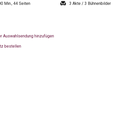
chair
00 Min., 44 Seiten
3 Akte / 3 Bühnenbilder
er Auswahlsendung hinzufügen
tz bestellen