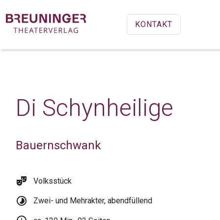
KONTAKT
Di Schynheilige
Bauernschwank
theater_comedy
Volksstück
timelapse
Zwei- und Mehrakter, abendfüllend