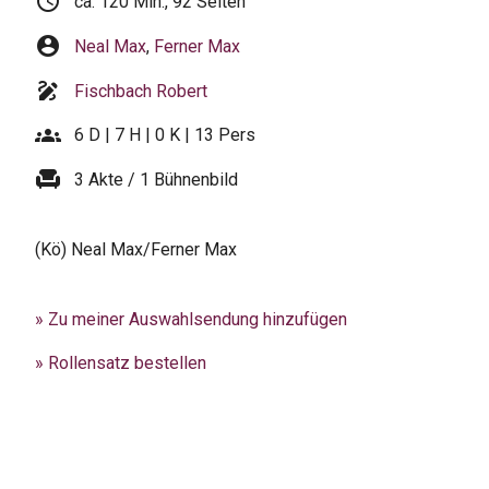
schedule
ca. 120 Min., 92 Seiten
account_circle
Neal Max
,
Ferner Max
draw
Fischbach Robert
groups
6 D | 7 H | 0 K | 13 Pers
chair
3 Akte / 1 Bühnenbild
(Kö) Neal Max/Ferner Max
» Zu meiner Auswahlsendung hinzufügen
» Rollensatz bestellen