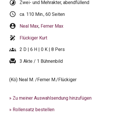
timelapse
Zwei- und Mehrakter, abendfüllend
schedule
ca. 110 Min., 60 Seiten
account_circle
Neal Max
,
Ferner Max
draw
Flückiger Kurt
groups
2 D | 6 H | 0 K | 8 Pers
chair
3 Akte / 1 Bühnenbild
(Kö) Neal M. /Ferner M./Flückiger
» Zu meiner Auswahlsendung hinzufügen
» Rollensatz bestellen