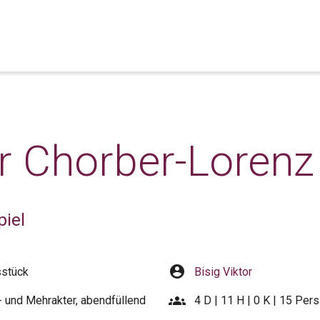
r Chorber-Lorenz
piel
account_circle
sstück
Bisig Viktor
groups
 und Mehrakter, abendfüllend
4 D | 11 H | 0 K | 15 Pers