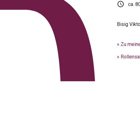
schedule
ca. 8
Bisig Vikt
» Zu mein
» Rollensa