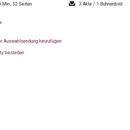
chair
0 Min., 32 Seiten
3 Akte / 1 Bühnenbild
or
er Auswahlsendung hinzufügen
tz bestellen