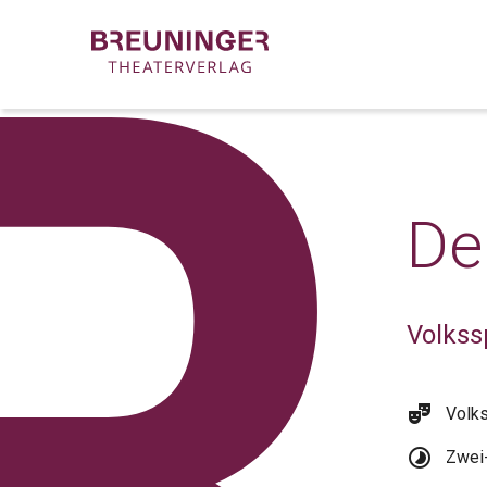
De
Volkss
theater_comedy
Volk
timelapse
Zwei-