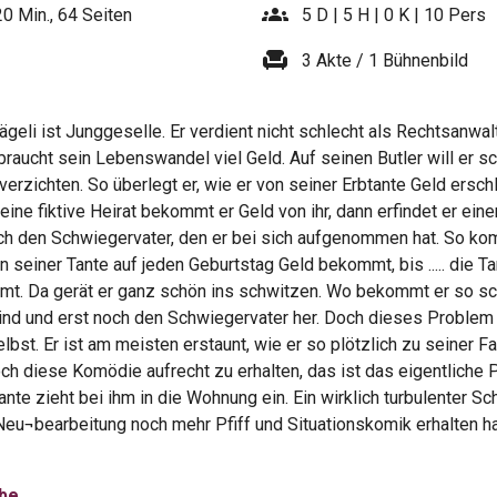
groups
20 Min., 64 Seiten
5 D | 5 H | 0 K | 10 Pers
chair
3 Akte / 1 Bühnenbild
ägeli ist Junggeselle. Er verdient nicht schlecht als Rechtsanwalt
raucht sein Lebenswandel viel Geld. Auf seinen Butler will er sc
 verzichten. So überlegt er, wie er von seiner Erbtante Geld ersch
seine fiktive Heirat bekommt er Geld von ihr, dann erfindet er ein
ch den Schwiegervater, den er bei sich aufgenommen hat. So ko
n seiner Tante auf jeden Geburtstag Geld bekommt, bis ..... die T
t. Da gerät er ganz schön ins schwitzen. Wo bekommt er so sc
Kind und erst noch den Schwiegervater her. Doch dieses Problem 
elbst. Er ist am meisten erstaunt, wie er so plötzlich zu seiner F
h diese Komödie aufrecht zu erhalten, das ist das eigentliche 
ante zieht bei ihm in die Wohnung ein. Ein wirklich turbulenter S
Neu¬bearbeitung noch mehr Pfiff und Situationskomik erhalten ha
obe