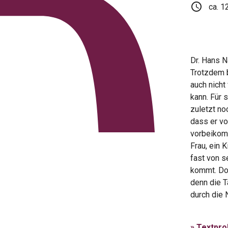
schedule
ca. 1
Dr. Hans N
Trotzdem b
auch nicht
kann. Für 
zuletzt no
dass er vo
vorbeikomm
Frau, ein 
fast von s
kommt. Doc
denn die T
durch die 
» Textpr