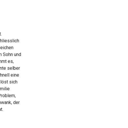
.
hliesslich
leichen
en Sohn und
mmt es,
ante selber
hnell eine
löst sich
amilie
Problem,
chwank, der
t.