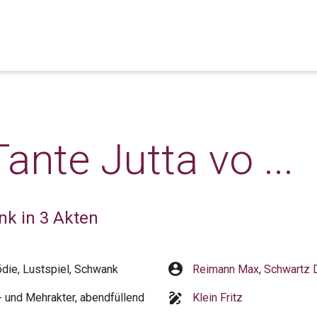
ante Jutta vo ...
k in 3 Akten
account_circle
ie, Lustspiel, Schwank
Reimann Max
,
Schwartz D
draw
 und Mehrakter, abendfüllend
Klein Fritz