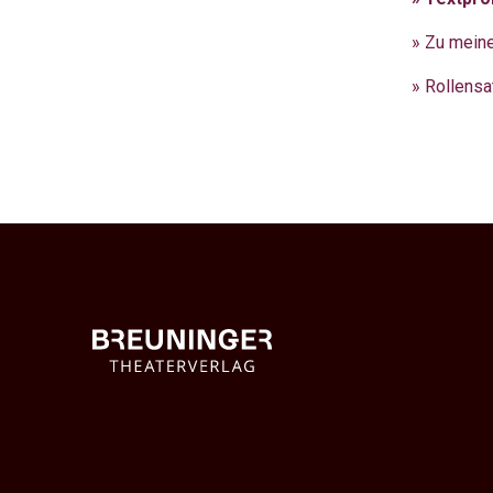
» Zu mein
» Rollensa