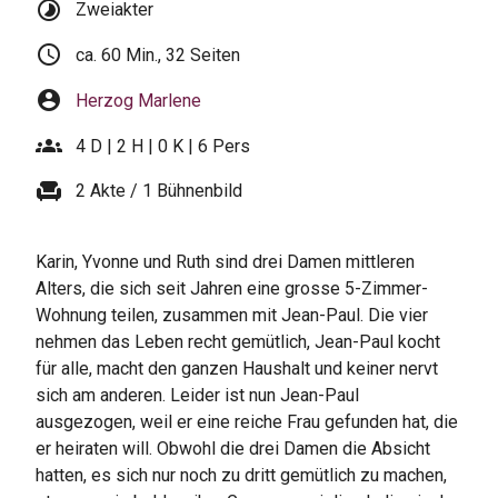
timelapse
Zweiakter
schedule
ca. 60 Min., 32 Seiten
account_circle
Herzog Marlene
groups
4 D | 2 H | 0 K | 6 Pers
chair
2 Akte / 1 Bühnenbild
Karin, Yvonne und Ruth sind drei Damen mittleren
Alters, die sich seit Jahren eine grosse 5-Zimmer-
Wohnung teilen, zusammen mit Jean-Paul. Die vier
nehmen das Leben recht gemütlich, Jean-Paul kocht
für alle, macht den ganzen Haushalt und keiner nervt
sich am anderen. Leider ist nun Jean-Paul
ausgezogen, weil er eine reiche Frau gefunden hat, die
er heiraten will. Obwohl die drei Damen die Absicht
hatten, es sich nur noch zu dritt gemütlich zu machen,