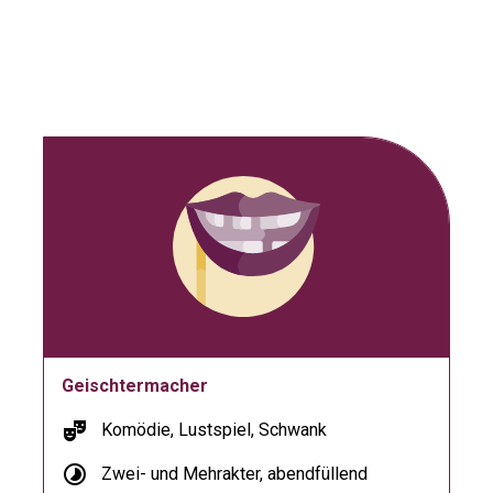
Geischtermacher
theater_comedy
Komödie, Lustspiel, Schwank
timelapse
Zwei- und Mehrakter, abendfüllend