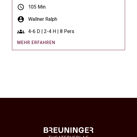
schedule
105 Min.
account_circle
Wallner Ralph
groups
4-6 D | 2-4 H | 8 Pers
MEHR ERFAHREN