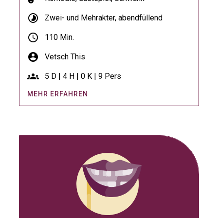
timelapse
Zwei- und Mehrakter, abendfüllend
schedule
110 Min.
account_circle
Vetsch This
groups
5 D | 4 H | 0 K | 9 Pers
MEHR ERFAHREN