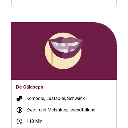
De Gäldsepp
theater_comedy
Komödie, Lustspiel, Schwank
timelapse
Zwei- und Mehrakter, abendfüllend
schedule
110 Min.