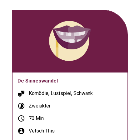
De Sinneswandel
theater_comedy
Komödie, Lustspiel, Schwank
timelapse
Zweiakter
schedule
70 Min.
account_circle
Vetsch This