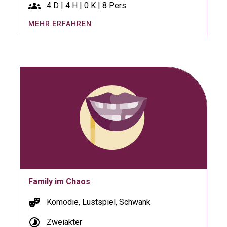
groups
4 D | 4 H | 0 K | 8 Pers
MEHR ERFAHREN
Family im Chaos
theater_comedy
Komödie, Lustspiel, Schwank
timelapse
Zweiakter