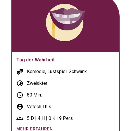
Tag der Wahrheit
theater_comedy
Komödie, Lustspiel, Schwank
timelapse
Zweiakter
schedule
80 Min.
account_circle
Vetsch This
groups
5 D | 4 H | 0 K | 9 Pers
MEHR ERFAHREN