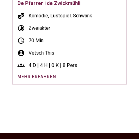
De Pfarrer i de Zwickmühli
theater_comedy
Komödie, Lustspiel, Schwank
timelapse
Zweiakter
schedule
70 Min.
account_circle
Vetsch This
groups
4 D | 4 H | 0 K | 8 Pers
MEHR ERFAHREN