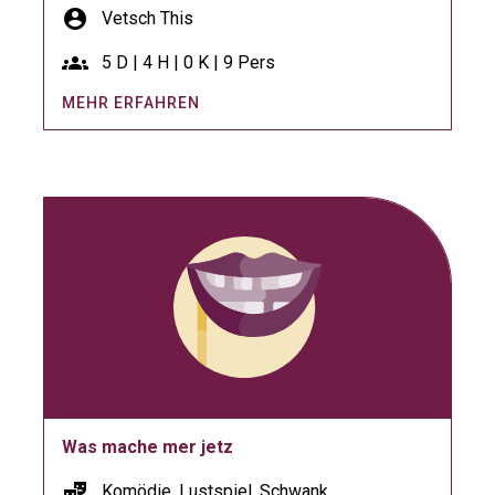
account_circle
Vetsch This
groups
5 D | 4 H | 0 K | 9 Pers
MEHR ERFAHREN
Was mache mer jetz
theater_comedy
Komödie, Lustspiel, Schwank