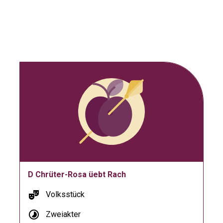
D Chrüter-Rosa üebt Rach
theater_comedy
Volksstück
timelapse
Zweiakter