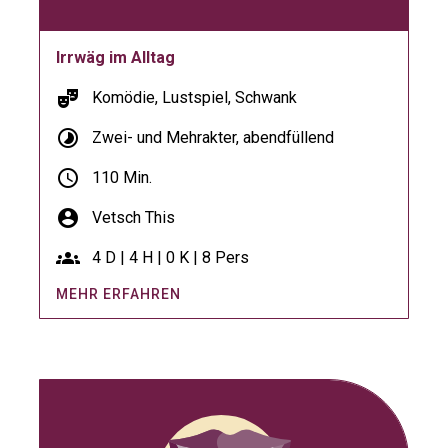
Irrwäg im Alltag
theater_comedy
Komödie, Lustspiel, Schwank
timelapse
Zwei- und Mehrakter, abendfüllend
schedule
110 Min.
account_circle
Vetsch This
groups
4 D | 4 H | 0 K | 8 Pers
MEHR ERFAHREN