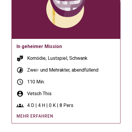
In geheimer Mission
theater_comedy
Komödie, Lustspiel, Schwank
timelapse
Zwei- und Mehrakter, abendfüllend
schedule
110 Min.
account_circle
Vetsch This
groups
4 D | 4 H | 0 K | 8 Pers
MEHR ERFAHREN