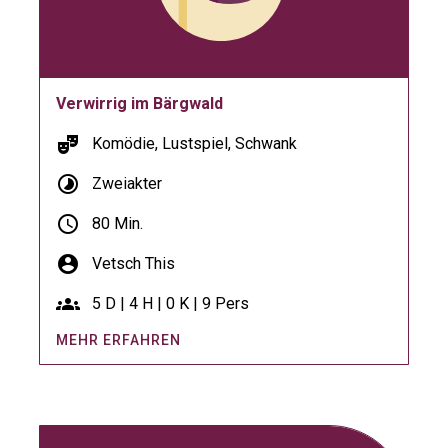
Verwirrig im Bärgwald
theater_comedy
Komödie, Lustspiel, Schwank
timelapse
Zweiakter
schedule
80 Min.
account_circle
Vetsch This
groups
5 D | 4 H | 0 K | 9 Pers
MEHR ERFAHREN