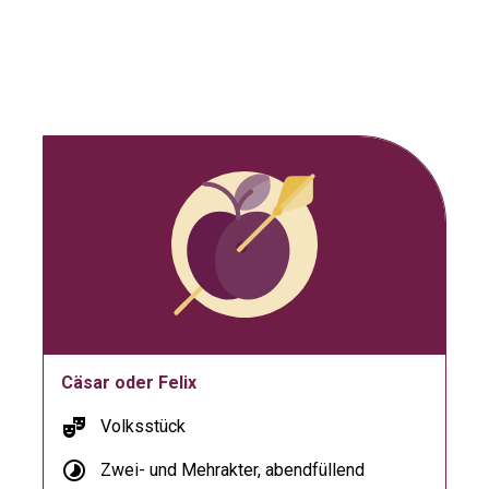
Cäsar oder Felix
theater_comedy
Volksstück
timelapse
Zwei- und Mehrakter, abendfüllend