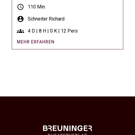
schedule
110 Min.
account_circle
Schneiter Richard
groups
4 D | 8 H | 0 K | 12 Pers
MEHR ERFAHREN