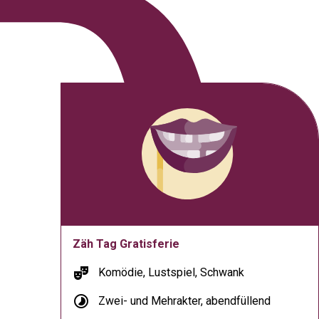
Zäh Tag Gratisferie
theater_comedy
Komödie, Lustspiel, Schwank
timelapse
Zwei- und Mehrakter, abendfüllend