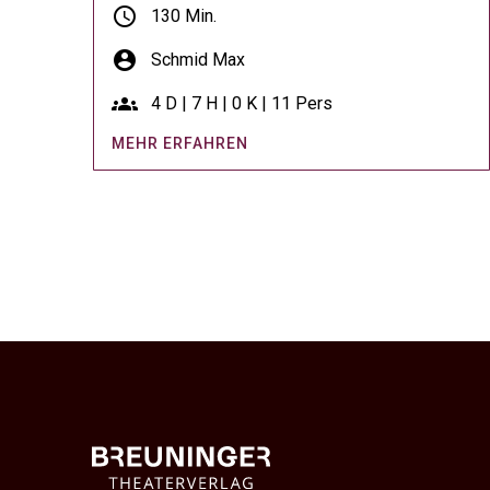
schedule
130 Min.
account_circle
Schmid Max
groups
4 D | 7 H | 0 K | 11 Pers
MEHR ERFAHREN