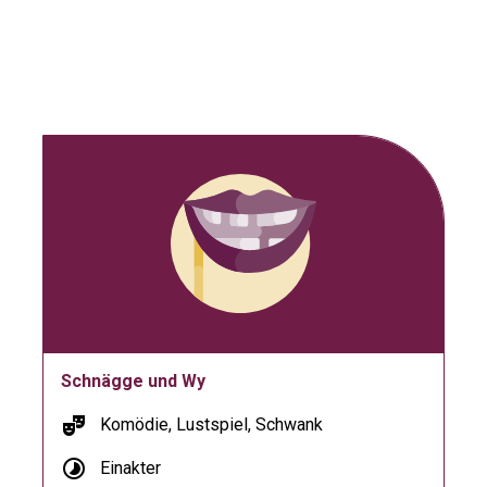
Schnägge und Wy
theater_comedy
Komödie, Lustspiel, Schwank
timelapse
Einakter