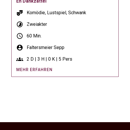
En Dänkzättel
theater_comedy
Komödie, Lustspiel, Schwank
timelapse
Zweiakter
schedule
60 Min.
account_circle
Faltersmeier Sepp
groups
2 D | 3 H | 0 K | 5 Pers
MEHR ERFAHREN