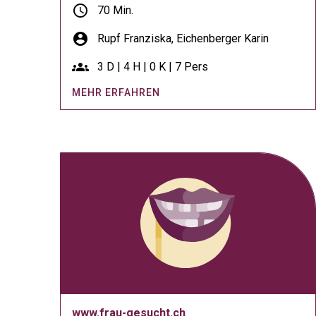
schedule
70 Min.
account_circle
Rupf Franziska,
Eichenberger Karin
groups
3 D | 4 H | 0 K | 7 Pers
MEHR ERFAHREN
www.frau-gesucht.ch