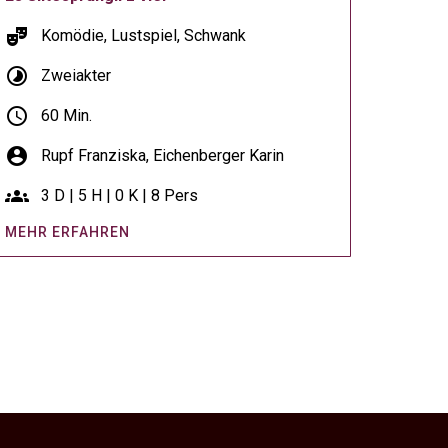
theater_comedy
Komödie, Lustspiel, Schwank
timelapse
Zweiakter
schedule
60 Min.
account_circle
Rupf Franziska,
Eichenberger Karin
groups
3 D | 5 H | 0 K | 8 Pers
MEHR ERFAHREN