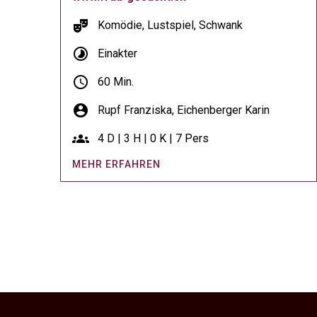
theater_comedy
Komödie, Lustspiel, Schwank
timelapse
Einakter
schedule
60 Min.
account_circle
Rupf Franziska,
Eichenberger Karin
groups
4 D | 3 H | 0 K | 7 Pers
MEHR ERFAHREN