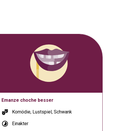
Emanze choche besser
theater_comedy
Komödie, Lustspiel, Schwank
timelapse
Einakter