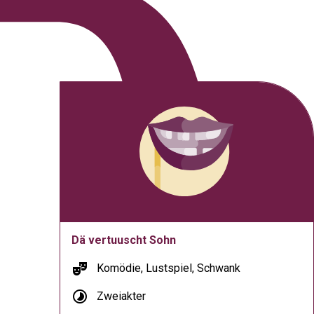
Dä vertuuscht Sohn
theater_comedy
Komödie, Lustspiel, Schwank
timelapse
Zweiakter