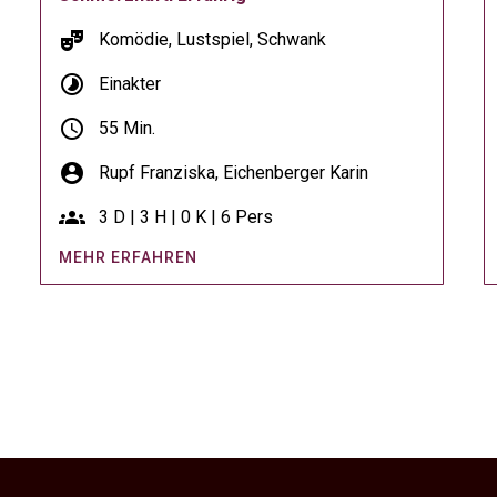
theater_comedy
Komödie, Lustspiel, Schwank
timelapse
Einakter
schedule
55 Min.
account_circle
Rupf Franziska,
Eichenberger Karin
groups
3 D | 3 H | 0 K | 6 Pers
MEHR ERFAHREN