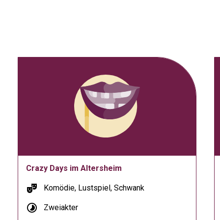
Crazy Days im Altersheim
theater_comedy
Komödie, Lustspiel, Schwank
timelapse
Zweiakter