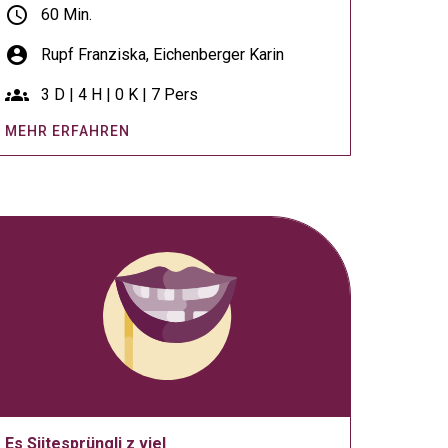
schedule
60 Min.
account_circle
Rupf Franziska,
Eichenberger Karin
groups
3 D | 4 H | 0 K | 7 Pers
MEHR ERFAHREN
Es Siitesprüngli z viel