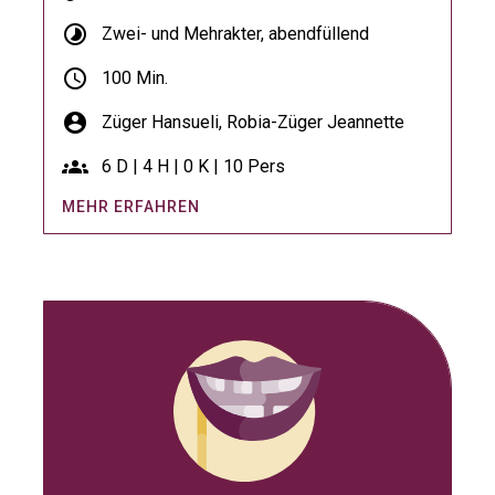
timelapse
Zwei- und Mehrakter, abendfüllend
schedule
100 Min.
account_circle
Züger Hansueli,
Robia-Züger Jeannette
groups
6 D | 4 H | 0 K | 10 Pers
MEHR ERFAHREN