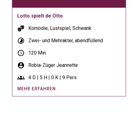
Lotto spielt de Otto
theater_comedy
Komödie, Lustspiel, Schwank
timelapse
Zwei- und Mehrakter, abendfüllend
schedule
120 Min.
account_circle
Robia-Züger Jeannette
groups
4 D | 5 H | 0 K | 9 Pers
MEHR ERFAHREN