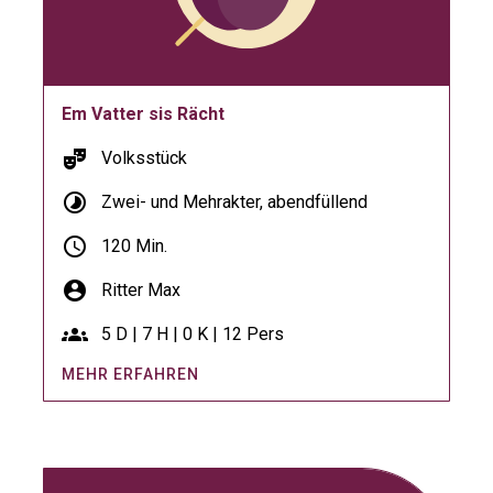
Em Vatter sis Rächt
theater_comedy
Volksstück
timelapse
Zwei- und Mehrakter, abendfüllend
schedule
120 Min.
account_circle
Ritter Max
groups
5 D | 7 H | 0 K | 12 Pers
MEHR ERFAHREN