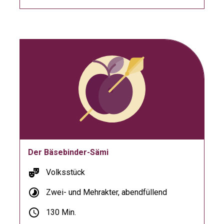
Der Bäsebinder-Sämi
theater_comedy
Volksstück
timelapse
Zwei- und Mehrakter, abendfüllend
schedule
130 Min.