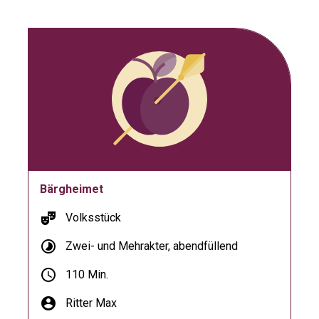
Bärgheimet
theater_comedy
Volksstück
timelapse
Zwei- und Mehrakter, abendfüllend
schedule
110 Min.
account_circle
Ritter Max