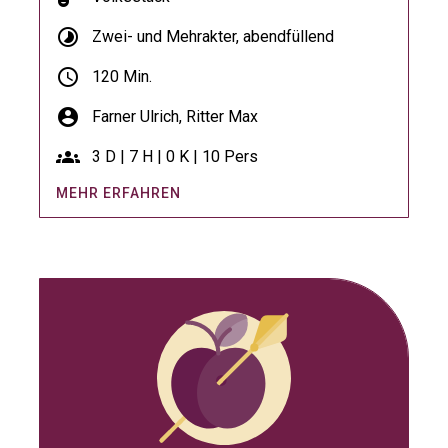
timelapse
Zwei- und Mehrakter, abendfüllend
schedule
120 Min.
account_circle
Farner Ulrich,
Ritter Max
groups
3 D | 7 H | 0 K | 10 Pers
MEHR ERFAHREN