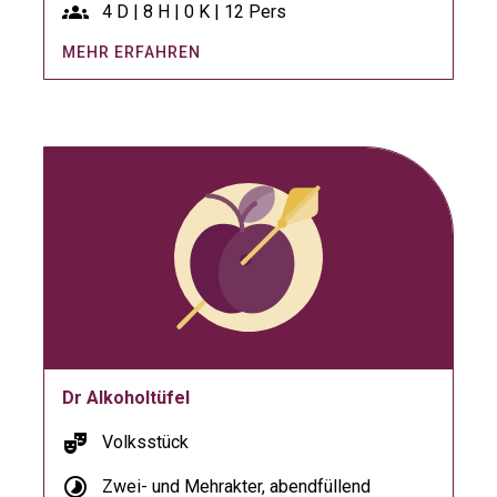
groups
4 D | 8 H | 0 K | 12 Pers
MEHR ERFAHREN
Dr Alkoholtüfel
theater_comedy
Volksstück
timelapse
Zwei- und Mehrakter, abendfüllend