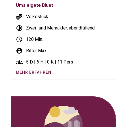
Ums eigete Bluet
theater_comedy
Volksstück
timelapse
Zwei- und Mehrakter, abendfüllend
schedule
120 Min.
account_circle
Ritter Max
groups
5 D | 6 H | 0 K | 11 Pers
MEHR ERFAHREN