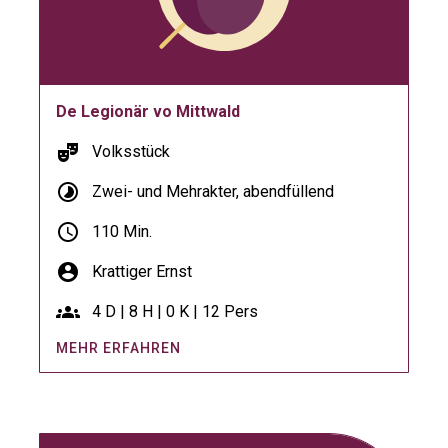
De Legionär vo Mittwald
theater_comedy
Volksstück
timelapse
Zwei- und Mehrakter, abendfüllend
schedule
110 Min.
account_circle
Krattiger Ernst
groups
4 D | 8 H | 0 K | 12 Pers
MEHR ERFAHREN