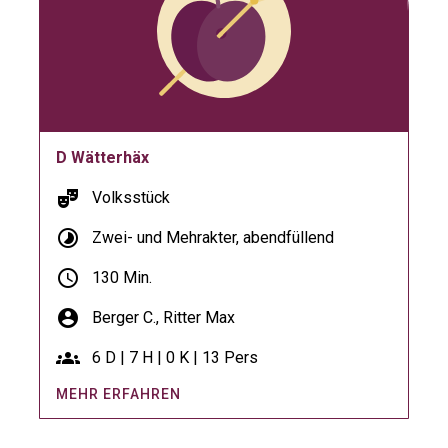
D Wätterhäx
theater_comedy
Volksstück
timelapse
Zwei- und Mehrakter, abendfüllend
schedule
130 Min.
account_circle
Berger C.,
Ritter Max
groups
6 D | 7 H | 0 K | 13 Pers
MEHR ERFAHREN