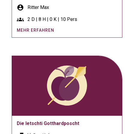
account_circle
Ritter Max
groups
2 D | 8 H | 0 K | 10 Pers
MEHR ERFAHREN
Die letschti Gotthardposcht