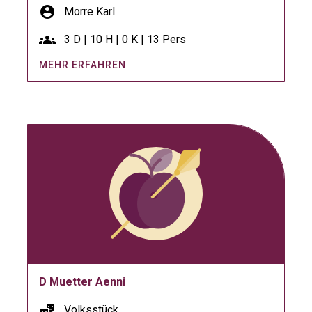
account_circle
Morre Karl
groups
3 D | 10 H | 0 K | 13 Pers
MEHR ERFAHREN
D Muetter Aenni
theater_comedy
Volksstück