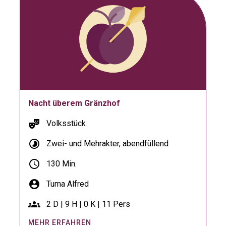
Nacht überem Gränzhof
theater_comedy
Volksstück
timelapse
Zwei- und Mehrakter, abendfüllend
schedule
130 Min.
account_circle
Tuma Alfred
groups
2 D | 9 H | 0 K | 11 Pers
MEHR ERFAHREN