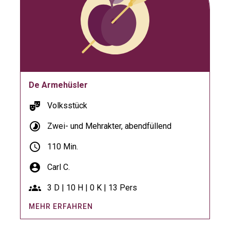
De Armehüsler
theater_comedy
Volksstück
timelapse
Zwei- und Mehrakter, abendfüllend
schedule
110 Min.
account_circle
Carl C.
groups
3 D | 10 H | 0 K | 13 Pers
MEHR ERFAHREN