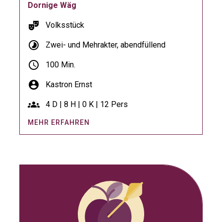
Dornige Wäg
theater_comedy
Volksstück
timelapse
Zwei- und Mehrakter, abendfüllend
schedule
100 Min.
account_circle
Kastron Ernst
groups
4 D | 8 H | 0 K | 12 Pers
MEHR ERFAHREN