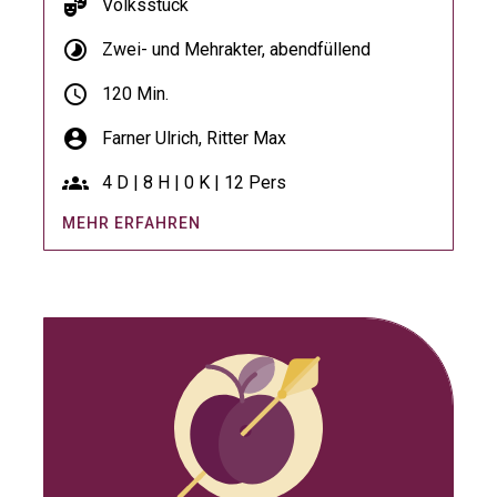
theater_comedy
Volksstück
timelapse
Zwei- und Mehrakter, abendfüllend
schedule
120 Min.
account_circle
Farner Ulrich,
Ritter Max
groups
4 D | 8 H | 0 K | 12 Pers
MEHR ERFAHREN