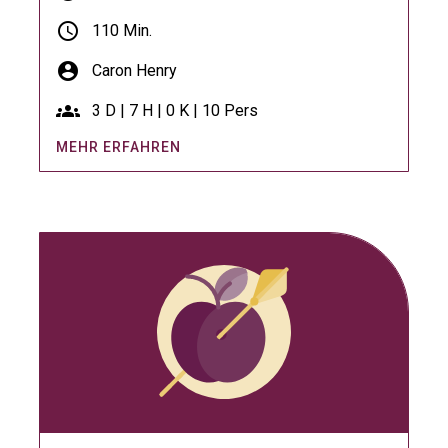
schedule
110 Min.
account_circle
Caron Henry
groups
3 D | 7 H | 0 K | 10 Pers
MEHR ERFAHREN