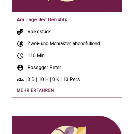
Am Tage des Gerichts
theater_comedy
Volksstück
timelapse
Zwei- und Mehrakter, abendfüllend
schedule
110 Min.
account_circle
Rosegger Peter
groups
3 D | 10 H | 0 K | 13 Pers
MEHR ERFAHREN