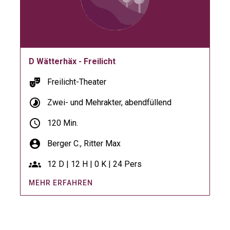
D Wätterhäx - Freilicht
theater_comedy
Freilicht-Theater
timelapse
Zwei- und Mehrakter, abendfüllend
schedule
120 Min.
account_circle
Berger C.,
Ritter Max
groups
12 D | 12 H | 0 K | 24 Pers
MEHR ERFAHREN