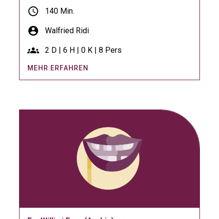
schedule
140 Min.
account_circle
Walfried Ridi
groups
2 D | 6 H | 0 K | 8 Pers
MEHR ERFAHREN