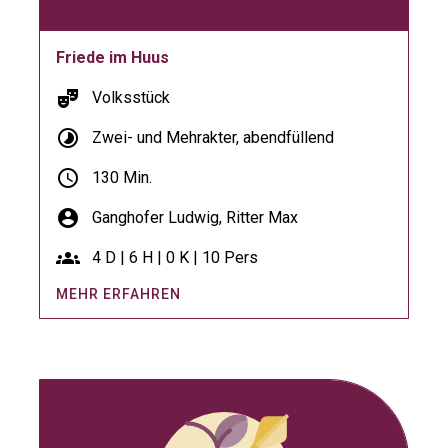
Friede im Huus
theater_comedy
Volksstück
timelapse
Zwei- und Mehrakter, abendfüllend
schedule
130 Min.
account_circle
Ganghofer Ludwig,
Ritter Max
groups
4 D | 6 H | 0 K | 10 Pers
MEHR ERFAHREN