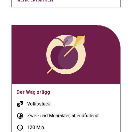
MEHR ERFAHREN
Der Wäg zrügg
theater_comedy
Volksstück
timelapse
Zwei- und Mehrakter, abendfüllend
schedule
120 Min.