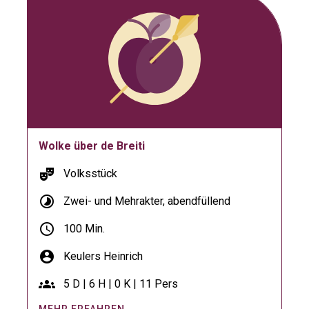
Wolke über de Breiti
theater_comedy
Volksstück
timelapse
Zwei- und Mehrakter, abendfüllend
schedule
100 Min.
account_circle
Keulers Heinrich
groups
5 D | 6 H | 0 K | 11 Pers