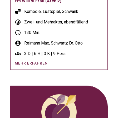
Em Willi si Frau (Archiv)
theater_comedy
Komödie, Lustspiel, Schwank
timelapse
Zwei- und Mehrakter, abendfüllend
schedule
130 Min.
account_circle
Reimann Max,
Schwartz Dr. Otto
groups
3 D | 6 H | 0 K | 9 Pers
MEHR ERFAHREN