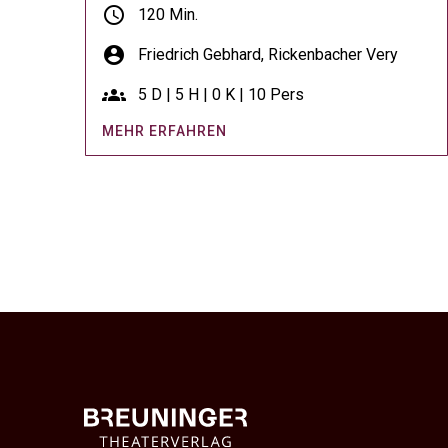
schedule
120 Min.
account_circle
Friedrich Gebhard,
Rickenbacher Very
groups
5 D | 5 H | 0 K | 10 Pers
MEHR ERFAHREN