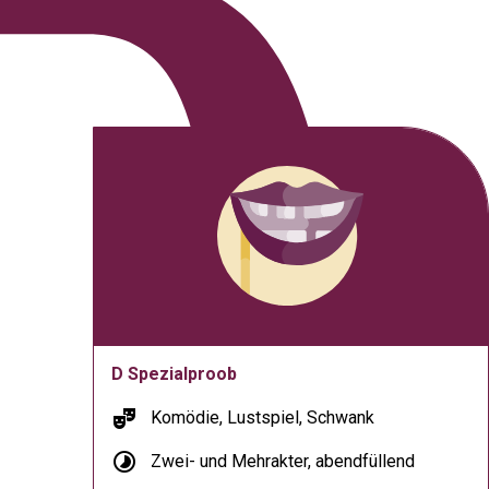
D Spezialproob
theater_comedy
Komödie, Lustspiel, Schwank
timelapse
Zwei- und Mehrakter, abendfüllend