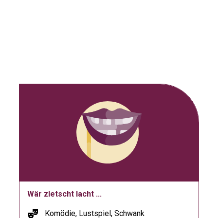
Wär zletscht lacht ...
theater_comedy
Komödie, Lustspiel, Schwank