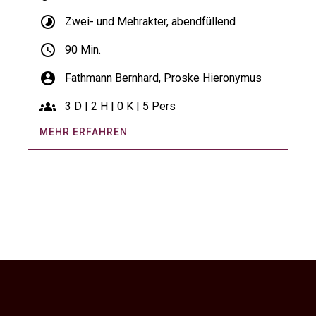
timelapse
Zwei- und Mehrakter, abendfüllend
schedule
90 Min.
account_circle
Fathmann Bernhard,
Proske Hieronymus
groups
3 D | 2 H | 0 K | 5 Pers
MEHR ERFAHREN