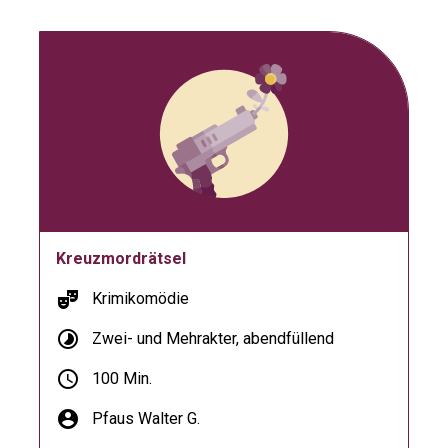
Kreuzmordrätsel
theater_comedy
Krimikomödie
timelapse
Zwei- und Mehrakter, abendfüllend
schedule
100 Min.
account_circle
Pfaus Walter G.