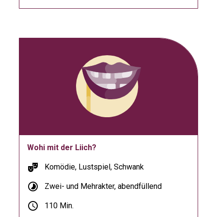
Wohi mit der Liich?
theater_comedy
Komödie, Lustspiel, Schwank
timelapse
Zwei- und Mehrakter, abendfüllend
schedule
110 Min.