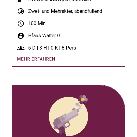
timelapse
Zwei- und Mehrakter, abendfüllend
schedule
100 Min.
account_circle
Pfaus Walter G.
groups
5 D | 3 H | 0 K | 8 Pers
MEHR ERFAHREN