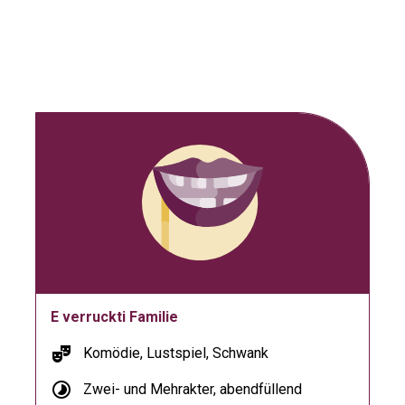
E verruckti Familie
theater_comedy
Komödie, Lustspiel, Schwank
timelapse
Zwei- und Mehrakter, abendfüllend