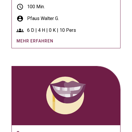
schedule
100 Min.
account_circle
Pfaus Walter G.
groups
6 D | 4 H | 0 K | 10 Pers
MEHR ERFAHREN