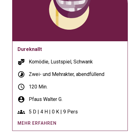
Dureknallt
theater_comedy
Komödie, Lustspiel, Schwank
timelapse
Zwei- und Mehrakter, abendfüllend
schedule
120 Min.
account_circle
Pfaus Walter G.
groups
5 D | 4 H | 0 K | 9 Pers
MEHR ERFAHREN