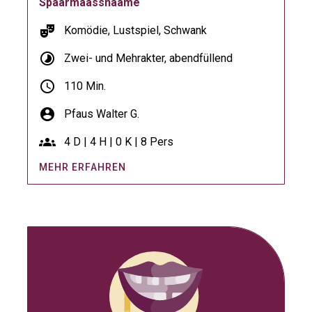
Spaarmaassnaame
theater_comedy
Komödie, Lustspiel, Schwank
timelapse
Zwei- und Mehrakter, abendfüllend
schedule
110 Min.
account_circle
Pfaus Walter G.
groups
4 D | 4 H | 0 K | 8 Pers
MEHR ERFAHREN