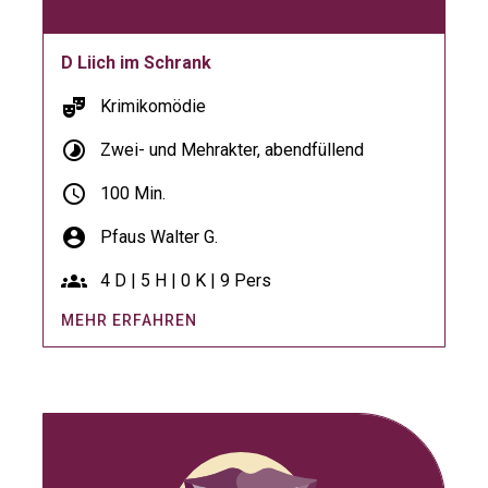
D Liich im Schrank
theater_comedy
Krimikomödie
timelapse
Zwei- und Mehrakter, abendfüllend
schedule
100 Min.
account_circle
Pfaus Walter G.
groups
4 D | 5 H | 0 K | 9 Pers
MEHR ERFAHREN