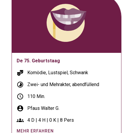
De 75. Geburtstaag
theater_comedy
Komödie, Lustspiel, Schwank
timelapse
Zwei- und Mehrakter, abendfüllend
schedule
110 Min.
account_circle
Pfaus Walter G.
groups
4 D | 4 H | 0 K | 8 Pers
MEHR ERFAHREN