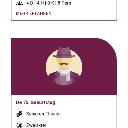
groups
4 D | 4 H | 0 K | 8 Pers
MEHR ERFAHREN
De 75. Geburtstag
theater_comedy
Senioren-Theater
timelapse
Zweiakter