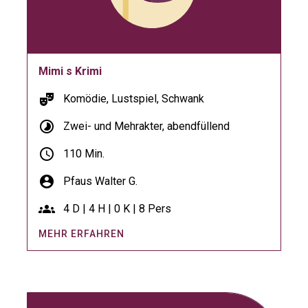
Mimi s Krimi
theater_comedy
Komödie, Lustspiel, Schwank
timelapse
Zwei- und Mehrakter, abendfüllend
schedule
110 Min.
account_circle
Pfaus Walter G.
groups
4 D | 4 H | 0 K | 8 Pers
MEHR ERFAHREN