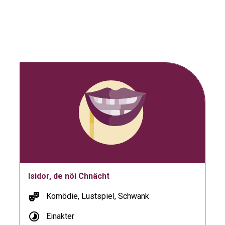
Isidor, de nöi Chnächt
theater_comedy
Komödie, Lustspiel, Schwank
timelapse
Einakter