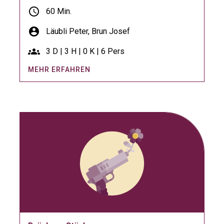
schedule
60 Min.
account_circle
Läubli Peter,
Brun Josef
groups
3 D | 3 H | 0 K | 6 Pers
MEHR ERFAHREN