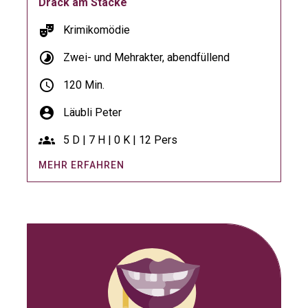
Dräck am Stäcke
theater_comedy
Krimikomödie
timelapse
Zwei- und Mehrakter, abendfüllend
schedule
120 Min.
account_circle
Läubli Peter
groups
5 D | 7 H | 0 K | 12 Pers
MEHR ERFAHREN