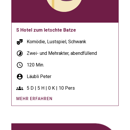
S Hotel zum letschte Batze
theater_comedy
Komödie, Lustspiel, Schwank
timelapse
Zwei- und Mehrakter, abendfüllend
schedule
120 Min.
account_circle
Läubli Peter
groups
5 D | 5 H | 0 K | 10 Pers
MEHR ERFAHREN