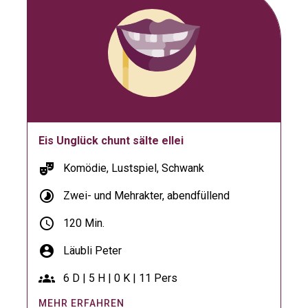
Eis Unglück chunt sälte ellei
theater_comedy
Komödie, Lustspiel, Schwank
timelapse
Zwei- und Mehrakter, abendfüllend
schedule
120 Min.
account_circle
Läubli Peter
groups
6 D | 5 H | 0 K | 11 Pers
MEHR ERFAHREN