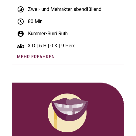
timelapse
Zwei- und Mehrakter, abendfüllend
schedule
80 Min.
account_circle
Kummer-Burri Ruth
groups
3 D | 6 H | 0 K | 9 Pers
MEHR ERFAHREN