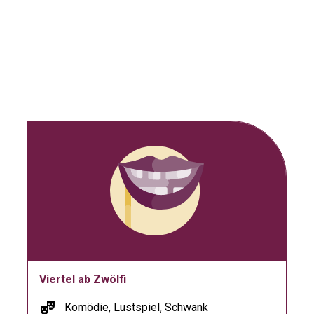
Viertel ab Zwölfi
theater_comedy
Komödie, Lustspiel, Schwank