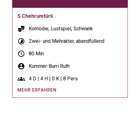
S Chehrumtürli
theater_comedy
Komödie, Lustspiel, Schwank
timelapse
Zwei- und Mehrakter, abendfüllend
schedule
80 Min.
account_circle
Kummer-Burri Ruth
groups
4 D | 4 H | 0 K | 8 Pers
MEHR ERFAHREN