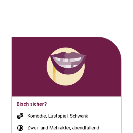
Bisch sicher?
theater_comedy
Komödie, Lustspiel, Schwank
timelapse
Zwei- und Mehrakter, abendfüllend