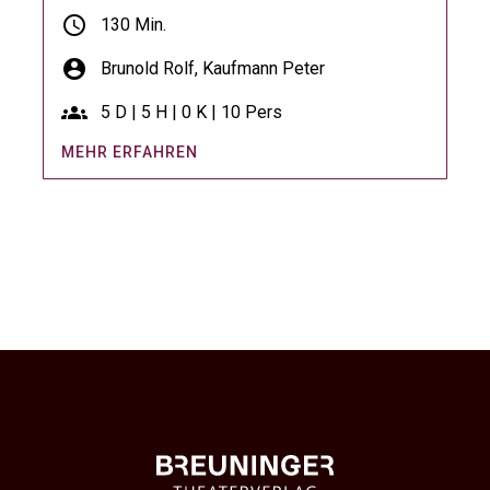
schedule
130 Min.
account_circle
Brunold Rolf,
Kaufmann Peter
groups
5 D | 5 H | 0 K | 10 Pers
MEHR ERFAHREN