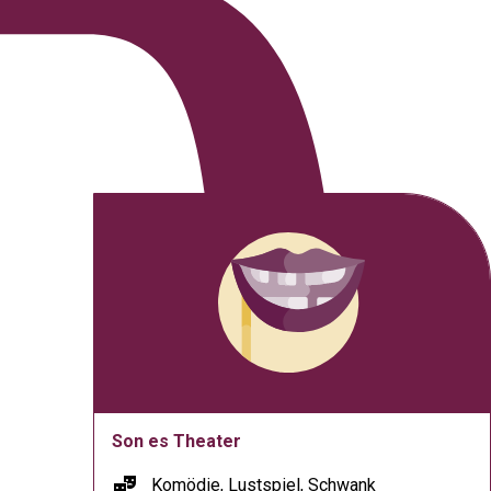
Son es Theater
theater_comedy
Komödie, Lustspiel, Schwank