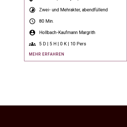
timelapse
Zwei- und Mehrakter, abendfüllend
schedule
80 Min.
account_circle
Hollbach-Kaufmann Margrith
groups
5 D | 5 H | 0 K | 10 Pers
MEHR ERFAHREN