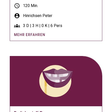
schedule
120 Min.
account_circle
Hinrichsen Peter
groups
3 D | 3 H | 0 K | 6 Pers
MEHR ERFAHREN