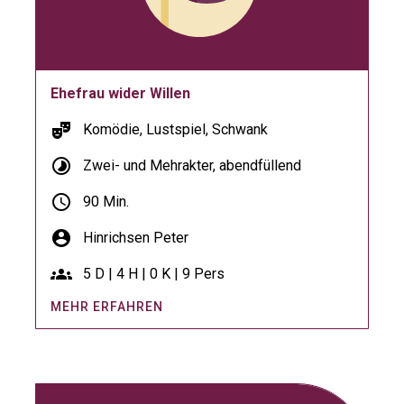
Ehefrau wider Willen
theater_comedy
Komödie, Lustspiel, Schwank
timelapse
Zwei- und Mehrakter, abendfüllend
schedule
90 Min.
account_circle
Hinrichsen Peter
groups
5 D | 4 H | 0 K | 9 Pers
MEHR ERFAHREN