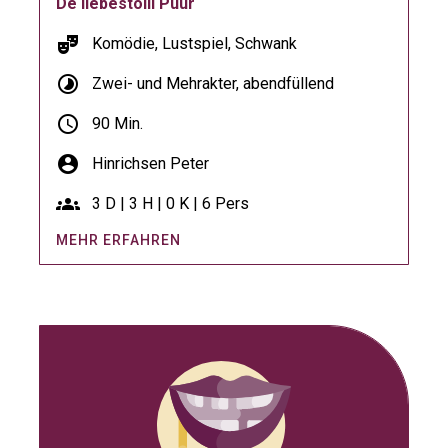
De liebestolli Puur
theater_comedy
Komödie, Lustspiel, Schwank
timelapse
Zwei- und Mehrakter, abendfüllend
schedule
90 Min.
account_circle
Hinrichsen Peter
groups
3 D | 3 H | 0 K | 6 Pers
MEHR ERFAHREN