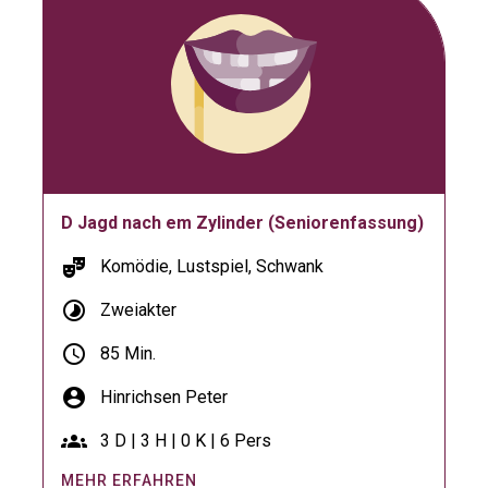
D Jagd nach em Zylinder (Seniorenfassung)
theater_comedy
Komödie, Lustspiel, Schwank
timelapse
Zweiakter
schedule
85 Min.
account_circle
Hinrichsen Peter
groups
3 D | 3 H | 0 K | 6 Pers
MEHR ERFAHREN