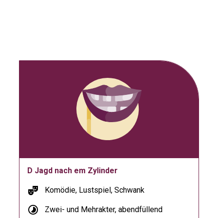
D Jagd nach em Zylinder
theater_comedy
Komödie, Lustspiel, Schwank
timelapse
Zwei- und Mehrakter, abendfüllend