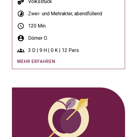
theater_comedy
Volksstück
timelapse
Zwei- und Mehrakter, abendfüllend
schedule
120 Min.
account_circle
Dörner O.
groups
3 D | 9 H | 0 K | 12 Pers
MEHR ERFAHREN