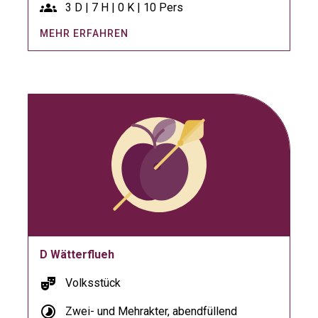
groups
3 D | 7 H | 0 K | 10 Pers
MEHR ERFAHREN
D Wätterflueh
theater_comedy
Volksstück
timelapse
Zwei- und Mehrakter, abendfüllend