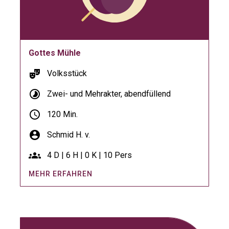
Gottes Mühle
theater_comedy
Volksstück
timelapse
Zwei- und Mehrakter, abendfüllend
schedule
120 Min.
account_circle
Schmid H. v.
groups
4 D | 6 H | 0 K | 10 Pers
MEHR ERFAHREN