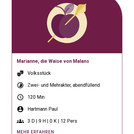
Marianne, die Waise von Malans
theater_comedy
Volksstück
timelapse
Zwei- und Mehrakter, abendfüllend
schedule
120 Min.
account_circle
Hartmann Paul
groups
3 D | 9 H | 0 K | 12 Pers
MEHR ERFAHREN