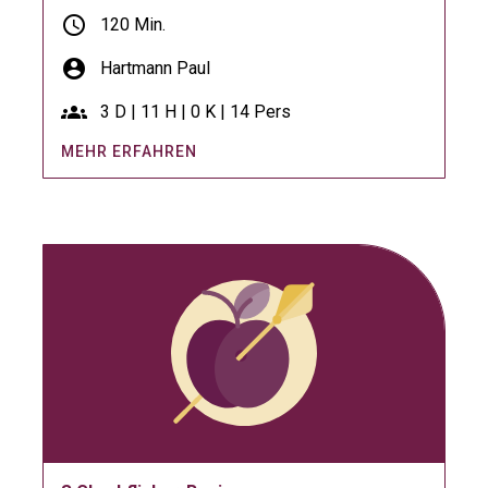
schedule
120 Min.
account_circle
Hartmann Paul
groups
3 D | 11 H | 0 K | 14 Pers
MEHR ERFAHREN