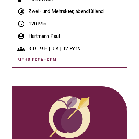
timelapse
Zwei- und Mehrakter, abendfüllend
schedule
120 Min.
account_circle
Hartmann Paul
groups
3 D | 9 H | 0 K | 12 Pers
MEHR ERFAHREN