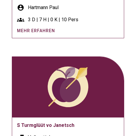
account_circle
Hartmann Paul
groups
3 D | 7 H | 0 K | 10 Pers
MEHR ERFAHREN
S Turmglüüt vo Janetsch