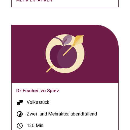
MEHR ERFAHREN
Dr Fischer vo Spiez
theater_comedy
Volksstück
timelapse
Zwei- und Mehrakter, abendfüllend
schedule
130 Min.