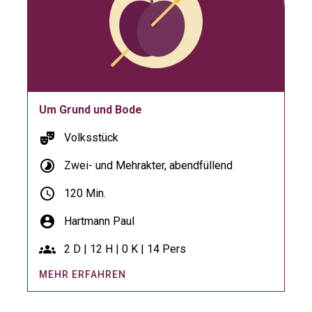
Um Grund und Bode
theater_comedy
Volksstück
timelapse
Zwei- und Mehrakter, abendfüllend
schedule
120 Min.
account_circle
Hartmann Paul
groups
2 D | 12 H | 0 K | 14 Pers
MEHR ERFAHREN