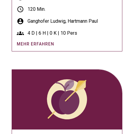
schedule
120 Min.
account_circle
Ganghofer Ludwig,
Hartmann Paul
groups
4 D | 6 H | 0 K | 10 Pers
MEHR ERFAHREN