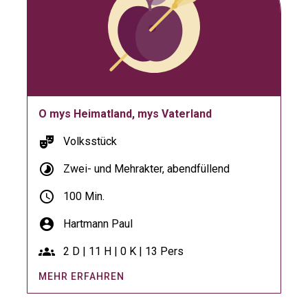
O mys Heimatland, mys Vaterland
theater_comedy
Volksstück
timelapse
Zwei- und Mehrakter, abendfüllend
schedule
100 Min.
account_circle
Hartmann Paul
groups
2 D | 11 H | 0 K | 13 Pers
MEHR ERFAHREN