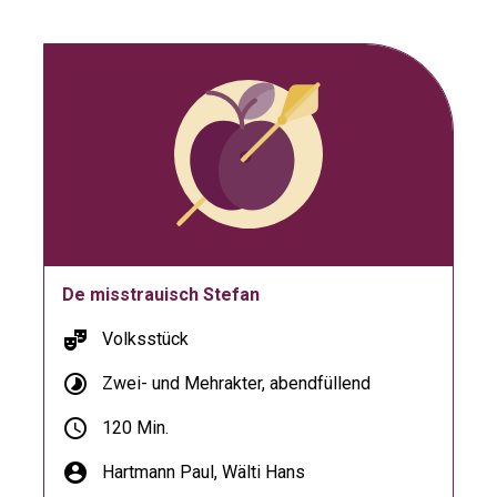
De misstrauisch Stefan
theater_comedy
Volksstück
timelapse
Zwei- und Mehrakter, abendfüllend
schedule
120 Min.
account_circle
Hartmann Paul,
Wälti Hans