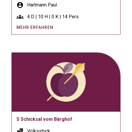
account_circle
Hartmann Paul
groups
4 D | 10 H | 0 K | 14 Pers
MEHR ERFAHREN
S Schicksal vom Bärghof
theater_comedy
Volksstück