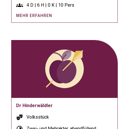
groups
4 D | 6 H | 0 K | 10 Pers
MEHR ERFAHREN
Dr Hinderwäldler
theater_comedy
Volksstück
timelapse
Zwei- und Mehrakter, abendfüllend