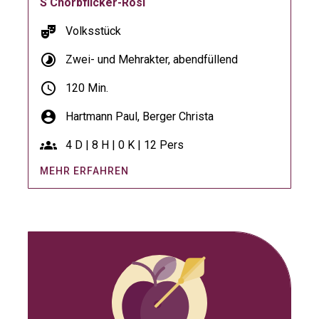
S Chorbflicker-Rosi
theater_comedy
Volksstück
timelapse
Zwei- und Mehrakter, abendfüllend
schedule
120 Min.
account_circle
Hartmann Paul,
Berger Christa
groups
4 D | 8 H | 0 K | 12 Pers
MEHR ERFAHREN