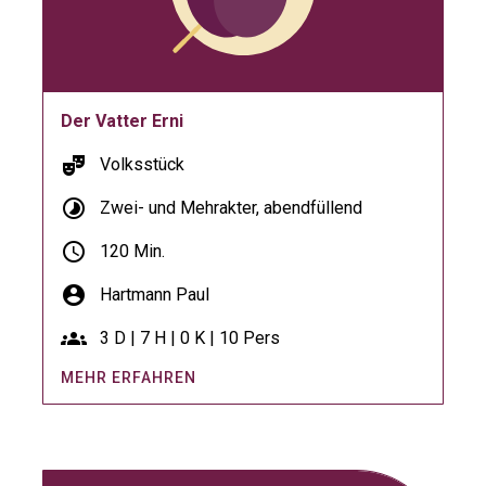
Der Vatter Erni
theater_comedy
Volksstück
timelapse
Zwei- und Mehrakter, abendfüllend
schedule
120 Min.
account_circle
Hartmann Paul
groups
3 D | 7 H | 0 K | 10 Pers
MEHR ERFAHREN