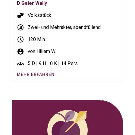
D Geier Wally
theater_comedy
Volksstück
timelapse
Zwei- und Mehrakter, abendfüllend
schedule
120 Min.
account_circle
von Hillern W.
groups
5 D | 9 H | 0 K | 14 Pers
MEHR ERFAHREN