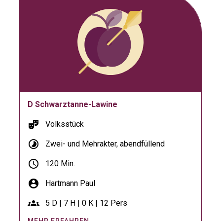
D Schwarztanne-Lawine
theater_comedy
Volksstück
timelapse
Zwei- und Mehrakter, abendfüllend
schedule
120 Min.
account_circle
Hartmann Paul
groups
5 D | 7 H | 0 K | 12 Pers