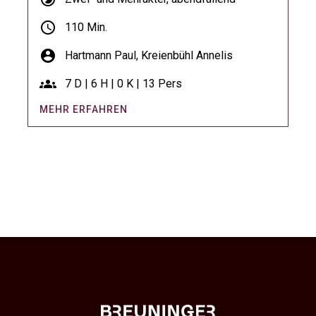
schedule
110 Min.
account_circle
Hartmann Paul,
Kreienbühl Annelis
groups
7 D | 6 H | 0 K | 13 Pers
MEHR ERFAHREN