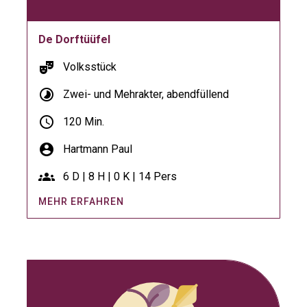
De Dorftüüfel
theater_comedy
Volksstück
timelapse
Zwei- und Mehrakter, abendfüllend
schedule
120 Min.
account_circle
Hartmann Paul
groups
6 D | 8 H | 0 K | 14 Pers
MEHR ERFAHREN