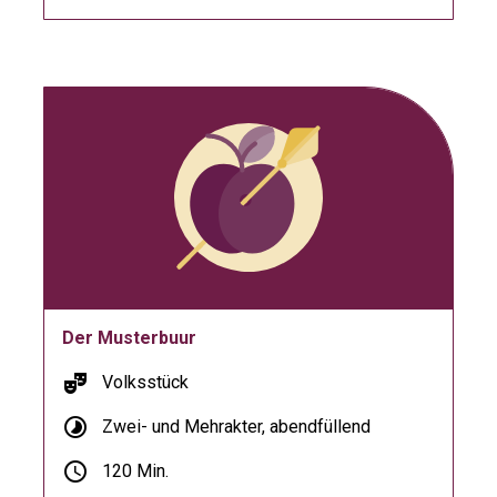
Der Musterbuur
theater_comedy
Volksstück
timelapse
Zwei- und Mehrakter, abendfüllend
schedule
120 Min.