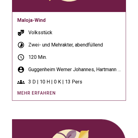
Maloja-Wind
theater_comedy
Volksstück
timelapse
Zwei- und Mehrakter, abendfüllend
schedule
120 Min.
account_circle
Guggenheim Werner Johannes,
Hartmann Paul
groups
3 D | 10 H | 0 K | 13 Pers
MEHR ERFAHREN