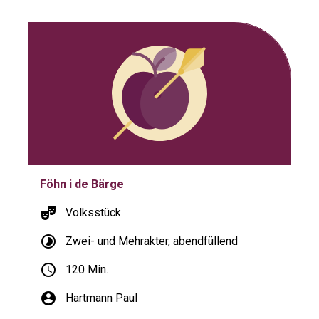
Föhn i de Bärge
theater_comedy
Volksstück
timelapse
Zwei- und Mehrakter, abendfüllend
schedule
120 Min.
account_circle
Hartmann Paul