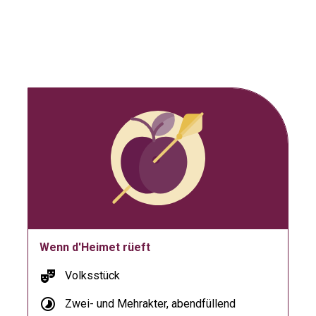
Wenn d'Heimet rüeft
theater_comedy
Volksstück
timelapse
Zwei- und Mehrakter, abendfüllend