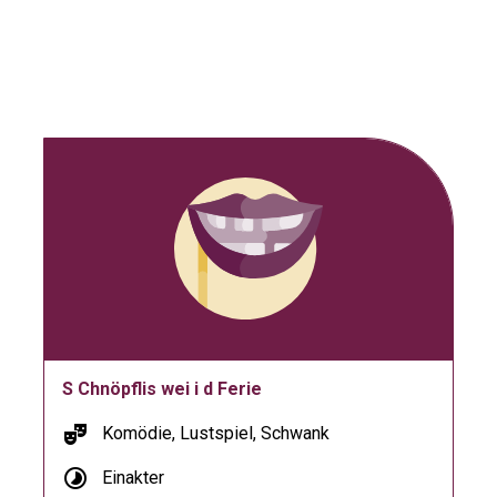
S Chnöpflis wei i d Ferie
theater_comedy
Komödie, Lustspiel, Schwank
timelapse
Einakter