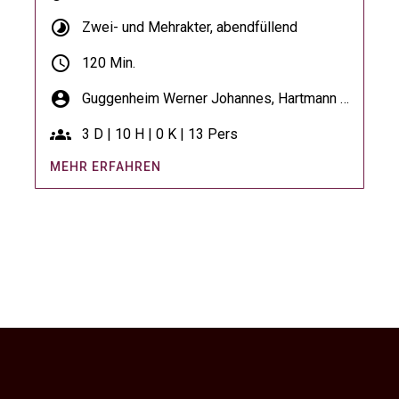
timelapse
Zwei- und Mehrakter, abendfüllend
schedule
120 Min.
account_circle
Guggenheim Werner Johannes,
Hartmann Paul
groups
3 D | 10 H | 0 K | 13 Pers
MEHR ERFAHREN