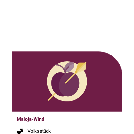
Maloja-Wind
theater_comedy
Volksstück