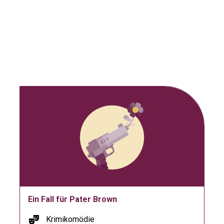
Ein Fall für Pater Brown
theater_comedy
Krimikomödie