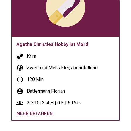
Agatha Christies Hobby ist Mord
theater_comedy
Krimi
timelapse
Zwei- und Mehrakter, abendfüllend
schedule
120 Min.
account_circle
Battermann Florian
groups
2-3 D | 3-4 H | 0 K | 6 Pers
MEHR ERFAHREN