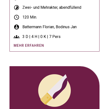
timelapse
Zwei- und Mehrakter, abendfüllend
schedule
120 Min.
account_circle
Battermann Florian,
Bodinus Jan
groups
3 D | 4 H | 0 K | 7 Pers
MEHR ERFAHREN