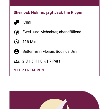
Sherlock Holmes jagt Jack the Ripper
theater_comedy
Krimi
timelapse
Zwei- und Mehrakter, abendfüllend
schedule
115 Min.
account_circle
Battermann Florian,
Bodinus Jan
groups
2 D | 5 H | 0 K | 7 Pers
MEHR ERFAHREN