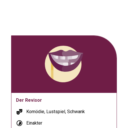
Der Revisor
theater_comedy
Komödie, Lustspiel, Schwank
timelapse
Einakter