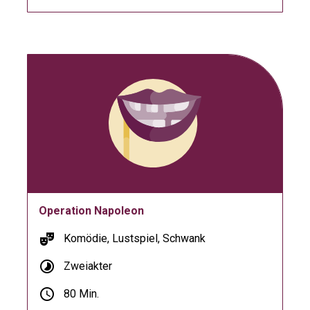
Operation Napoleon
theater_comedy
Komödie, Lustspiel, Schwank
timelapse
Zweiakter
schedule
80 Min.