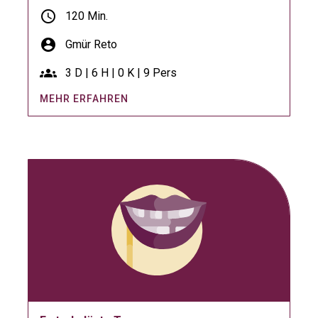
schedule
120 Min.
account_circle
Gmür Reto
groups
3 D | 6 H | 0 K | 9 Pers
MEHR ERFAHREN