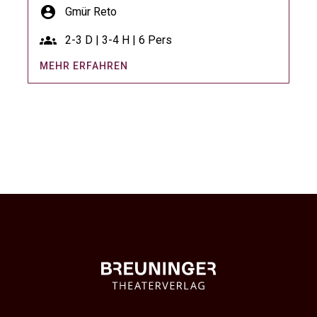
account_circle
Gmür Reto
groups
2-3 D | 3-4 H | 6 Pers
MEHR ERFAHREN