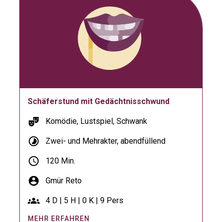
Schäferstund mit Gedächtnisschwund
theater_comedy
Komödie, Lustspiel, Schwank
timelapse
Zwei- und Mehrakter, abendfüllend
schedule
120 Min.
account_circle
Gmür Reto
groups
4 D | 5 H | 0 K | 9 Pers
MEHR ERFAHREN