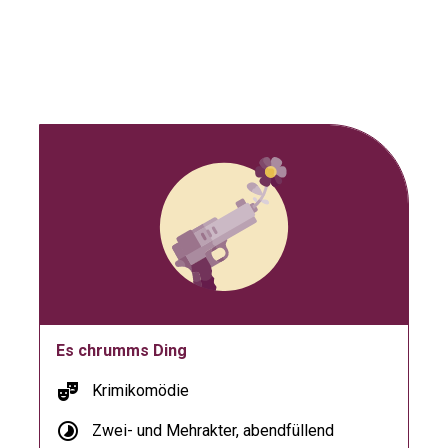
Es chrumms Ding
theater_comedy
Krimikomödie
timelapse
Zwei- und Mehrakter, abendfüllend