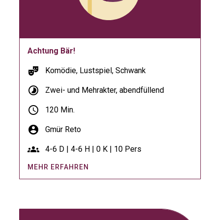
Achtung Bär!
theater_comedy
Komödie, Lustspiel, Schwank
timelapse
Zwei- und Mehrakter, abendfüllend
schedule
120 Min.
account_circle
Gmür Reto
groups
4-6 D | 4-6 H | 0 K | 10 Pers
MEHR ERFAHREN