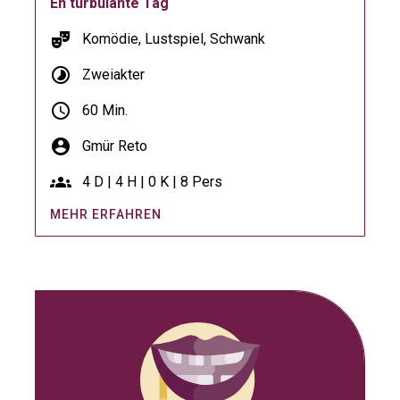
En turbulänte Tag
theater_comedy
Komödie, Lustspiel, Schwank
timelapse
Zweiakter
schedule
60 Min.
account_circle
Gmür Reto
groups
4 D | 4 H | 0 K | 8 Pers
MEHR ERFAHREN