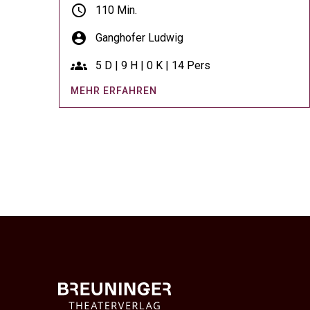
schedule
110 Min.
account_circle
Ganghofer Ludwig
groups
5 D | 9 H | 0 K | 14 Pers
MEHR ERFAHREN