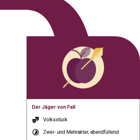
Der Jäger von Fall
theater_comedy
Volksstück
timelapse
Zwei- und Mehrakter, abendfüllend