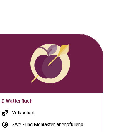
D Wätterflueh
theater_comedy
Volksstück
timelapse
Zwei- und Mehrakter, abendfüllend