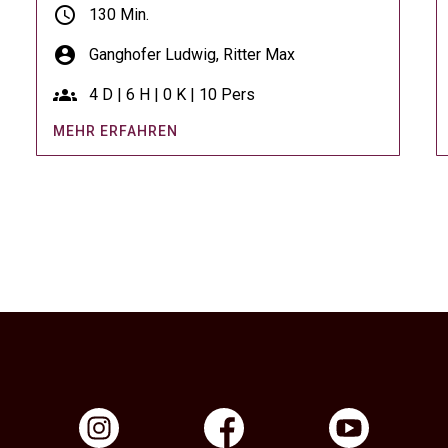
schedule
130 Min.
account_circle
Ganghofer Ludwig,
Ritter Max
groups
4 D | 6 H | 0 K | 10 Pers
MEHR ERFAHREN