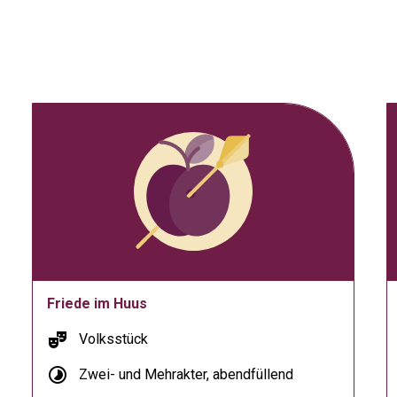
Friede im Huus
theater_comedy
Volksstück
timelapse
Zwei- und Mehrakter, abendfüllend