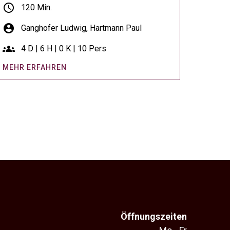
schedule
120 Min.
account_circle
Ganghofer Ludwig,
Hartmann Paul
groups
4 D | 6 H | 0 K | 10 Pers
MEHR ERFAHREN
Öffnungszeiten