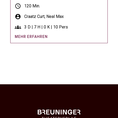
schedule
120 Min.
account_circle
Craatz Curt,
Neal Max
groups
3 D | 7 H | 0 K | 10 Pers
MEHR ERFAHREN