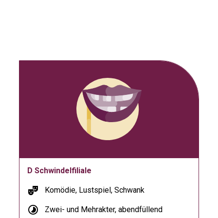
D Schwindelfiliale
theater_comedy
Komödie, Lustspiel, Schwank
timelapse
Zwei- und Mehrakter, abendfüllend