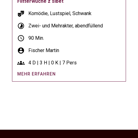
Flitterwuche z sibet
theater_comedy
Komödie, Lustspiel, Schwank
timelapse
Zwei- und Mehrakter, abendfüllend
schedule
90 Min.
account_circle
Fischer Martin
groups
4 D | 3 H | 0 K | 7 Pers
MEHR ERFAHREN