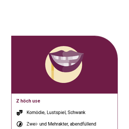
Z höch use
theater_comedy
Komödie, Lustspiel, Schwank
timelapse
Zwei- und Mehrakter, abendfüllend