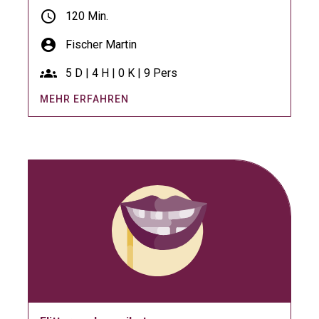
schedule
120 Min.
account_circle
Fischer Martin
groups
5 D | 4 H | 0 K | 9 Pers
MEHR ERFAHREN