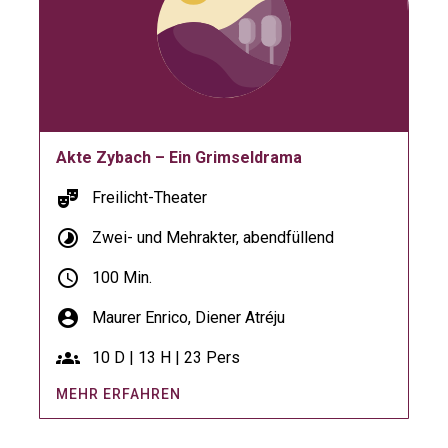
Akte Zybach – Ein Grimseldrama
theater_comedy
Freilicht-Theater
timelapse
Zwei- und Mehrakter, abendfüllend
schedule
100 Min.
account_circle
Maurer Enrico,
Diener Atréju
groups
10 D | 13 H | 23 Pers
MEHR ERFAHREN