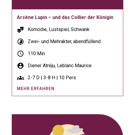
Arsène Lupin – und das Collier der Königin
theater_comedy
Komödie, Lustspiel, Schwank
timelapse
Zwei- und Mehrakter, abendfüllend
schedule
110 Min.
account_circle
Diener Atréju,
Leblanc Maurice
groups
2-7 D | 3-8 H | 10 Pers
MEHR ERFAHREN