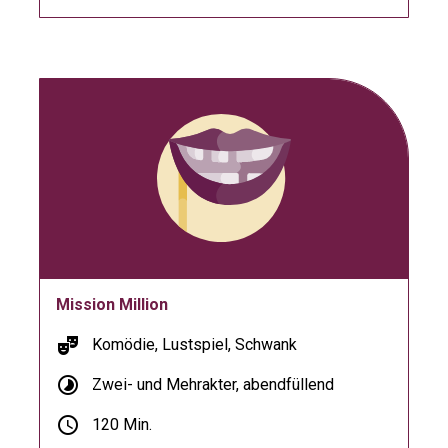
Mission Million
theater_comedy
Komödie, Lustspiel, Schwank
timelapse
Zwei- und Mehrakter, abendfüllend
schedule
120 Min.