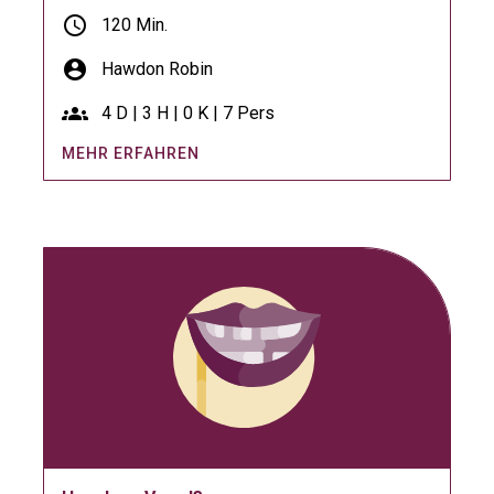
schedule
120 Min.
account_circle
Hawdon Robin
groups
4 D | 3 H | 0 K | 7 Pers
MEHR ERFAHREN