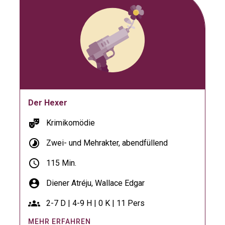
Der Hexer
theater_comedy
Krimikomödie
timelapse
Zwei- und Mehrakter, abendfüllend
schedule
115 Min.
account_circle
Diener Atréju,
Wallace Edgar
groups
2-7 D | 4-9 H | 0 K | 11 Pers
MEHR ERFAHREN