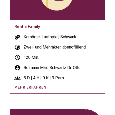
Rent a Family
theater_comedy
Komödie, Lustspiel, Schwank
timelapse
Zwei- und Mehrakter, abendfüllend
schedule
120 Min.
account_circle
Reimann Max,
Schwartz Dr. Otto
groups
5 D | 4 H | 0 K | 9 Pers
MEHR ERFAHREN