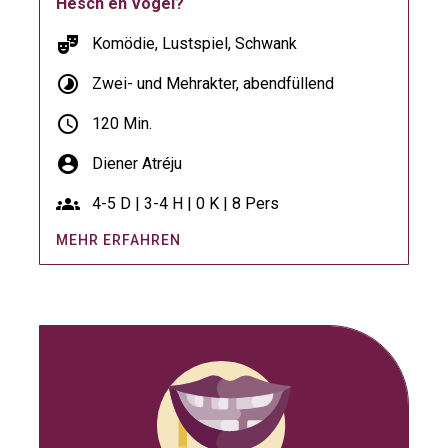
Hesch en Vogel?
theater_comedy
Komödie, Lustspiel, Schwank
timelapse
Zwei- und Mehrakter, abendfüllend
schedule
120 Min.
account_circle
Diener Atréju
groups
4-5 D | 3-4 H | 0 K | 8 Pers
MEHR ERFAHREN