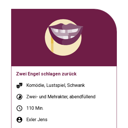
Zwei Engel schlagen zurück
theater_comedy
Komödie, Lustspiel, Schwank
timelapse
Zwei- und Mehrakter, abendfüllend
schedule
110 Min.
account_circle
Exler Jens