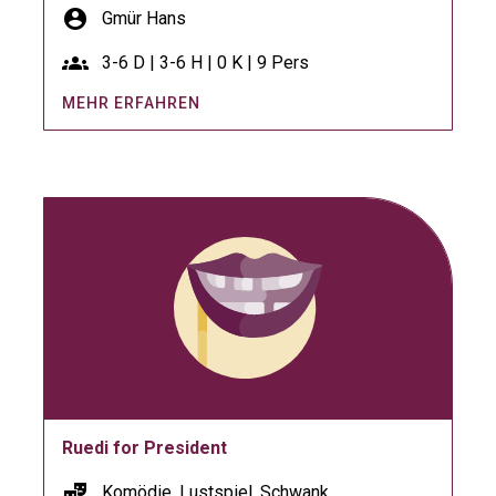
account_circle
Gmür Hans
groups
3-6 D | 3-6 H | 0 K | 9 Pers
MEHR ERFAHREN
Ruedi for President
theater_comedy
Komödie, Lustspiel, Schwank