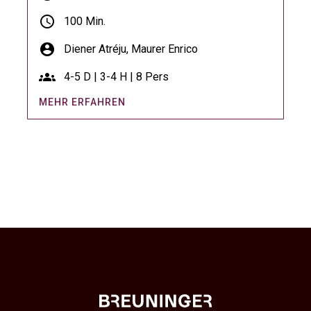
schedule
100 Min.
account_circle
Diener Atréju,
Maurer Enrico
groups
4-5 D | 3-4 H | 8 Pers
MEHR ERFAHREN