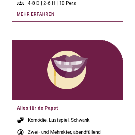
groups
4-8 D | 2-6 H | 10 Pers
MEHR ERFAHREN
Alles für de Papst
theater_comedy
Komödie, Lustspiel, Schwank
timelapse
Zwei- und Mehrakter, abendfüllend