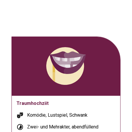
Traumhochziit
theater_comedy
Komödie, Lustspiel, Schwank
timelapse
Zwei- und Mehrakter, abendfüllend