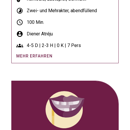
timelapse
Zwei- und Mehrakter, abendfüllend
schedule
100 Min.
account_circle
Diener Atréju
groups
4-5 D | 2-3 H | 0 K | 7 Pers
MEHR ERFAHREN