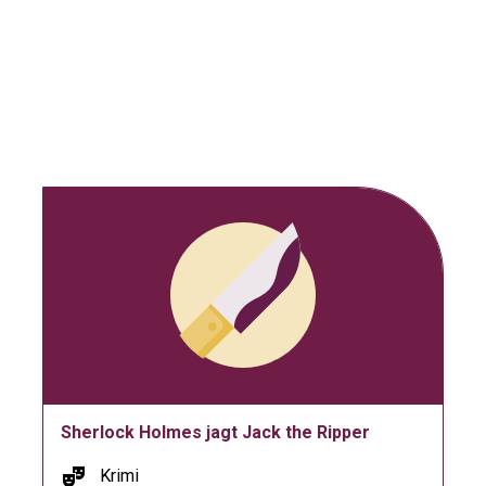
Sherlock Holmes jagt Jack the Ripper
theater_comedy
Krimi