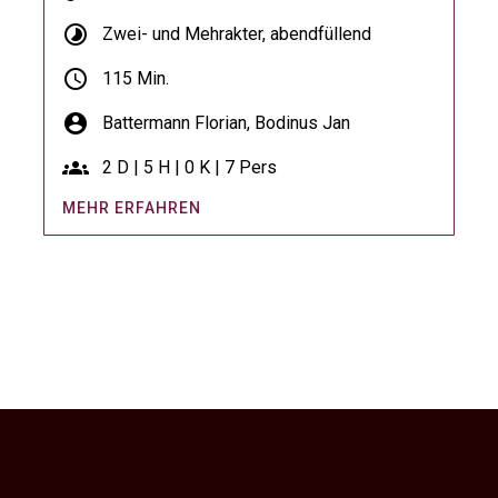
timelapse
Zwei- und Mehrakter, abendfüllend
schedule
115 Min.
account_circle
Battermann Florian,
Bodinus Jan
groups
2 D | 5 H | 0 K | 7 Pers
MEHR ERFAHREN