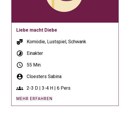
Liebe macht Diebe
theater_comedy
Komödie, Lustspiel, Schwank
timelapse
Einakter
schedule
55 Min.
account_circle
Cloesters Sabina
groups
2-3 D | 3-4 H | 6 Pers
MEHR ERFAHREN