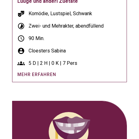
Lüüge und anderi Zuetate
theater_comedy
Komödie, Lustspiel, Schwank
timelapse
Zwei- und Mehrakter, abendfüllend
schedule
90 Min.
account_circle
Cloesters Sabina
groups
5 D | 2 H | 0 K | 7 Pers
MEHR ERFAHREN