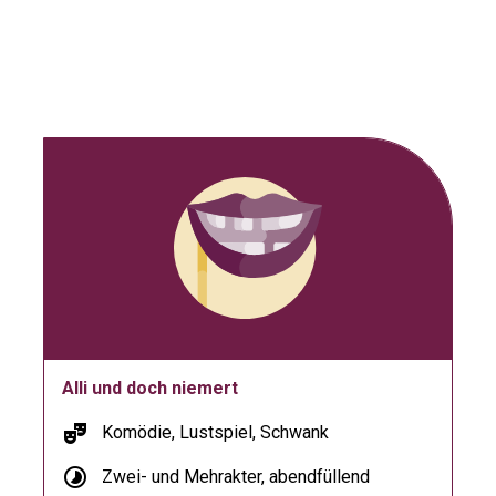
Alli und doch niemert
theater_comedy
Komödie, Lustspiel, Schwank
timelapse
Zwei- und Mehrakter, abendfüllend