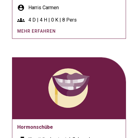
account_circle
Harris Carmen
groups
4 D | 4 H | 0 K | 8 Pers
MEHR ERFAHREN
Hormonschübe