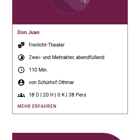
Don Juan
theater_comedy
Freilicht-Theater
timelapse
Zwei- und Mehrakter, abendfüllend
schedule
110 Min.
account_circle
von Schürhof Othmar
groups
18 D | 20 H | 0 K | 38 Pers
MEHR ERFAHREN