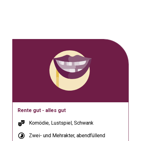
Rente gut - alles gut
theater_comedy
Komödie, Lustspiel, Schwank
timelapse
Zwei- und Mehrakter, abendfüllend