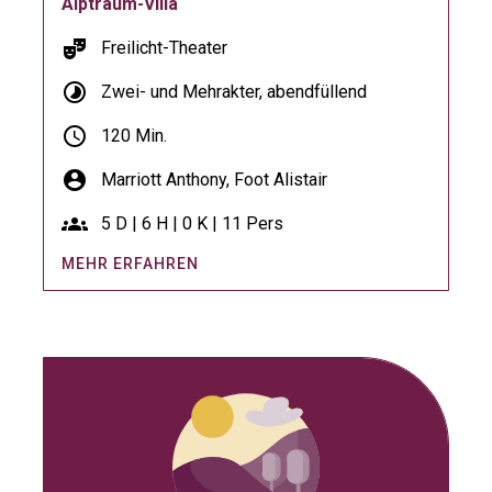
Alptraum-Villa
theater_comedy
Freilicht-Theater
timelapse
Zwei- und Mehrakter, abendfüllend
schedule
120 Min.
account_circle
Marriott Anthony,
Foot Alistair
groups
5 D | 6 H | 0 K | 11 Pers
MEHR ERFAHREN