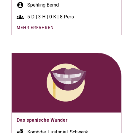
account_circle
Spehling Bernd
groups
5 D | 3 H | 0 K | 8 Pers
MEHR ERFAHREN
Das spanische Wunder
theater_comedy
Komödie, Lustspiel, Schwank