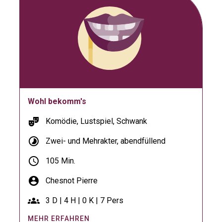
Wohl bekomm's
theater_comedy
Komödie, Lustspiel, Schwank
timelapse
Zwei- und Mehrakter, abendfüllend
schedule
105 Min.
account_circle
Chesnot Pierre
groups
3 D | 4 H | 0 K | 7 Pers
MEHR ERFAHREN