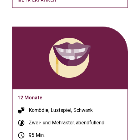
MEHR ERFAHREN
12 Monate
theater_comedy
Komödie, Lustspiel, Schwank
timelapse
Zwei- und Mehrakter, abendfüllend
schedule
95 Min.