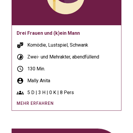
Drei Frauen und (k)ein Mann
theater_comedy
Komödie, Lustspiel, Schwank
timelapse
Zwei- und Mehrakter, abendfüllend
schedule
130 Min.
account_circle
Mally Anita
groups
5 D | 3 H | 0 K | 8 Pers
MEHR ERFAHREN