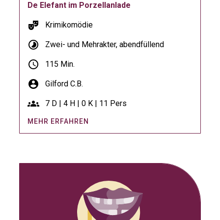
De Elefant im Porzellanlade
theater_comedy
Krimikomödie
timelapse
Zwei- und Mehrakter, abendfüllend
schedule
115 Min.
account_circle
Gilford C.B.
groups
7 D | 4 H | 0 K | 11 Pers
MEHR ERFAHREN