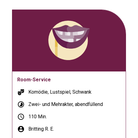
Room-Service
theater_comedy
Komödie, Lustspiel, Schwank
timelapse
Zwei- und Mehrakter, abendfüllend
schedule
110 Min.
account_circle
Britting R. E.