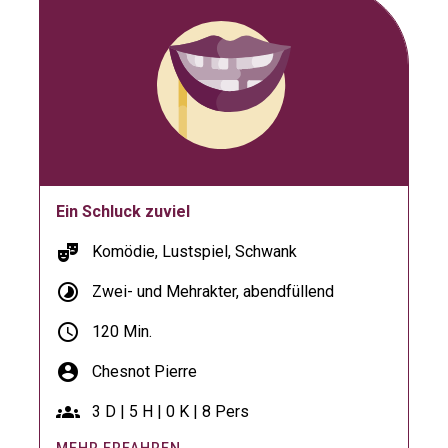
Ein Schluck zuviel
theater_comedy
Komödie, Lustspiel, Schwank
timelapse
Zwei- und Mehrakter, abendfüllend
schedule
120 Min.
account_circle
Chesnot Pierre
groups
3 D | 5 H | 0 K | 8 Pers