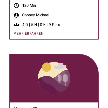
schedule
120 Min.
account_circle
Cooney Michael
groups
4 D | 5 H | 0 K | 9 Pers
MEHR ERFAHREN