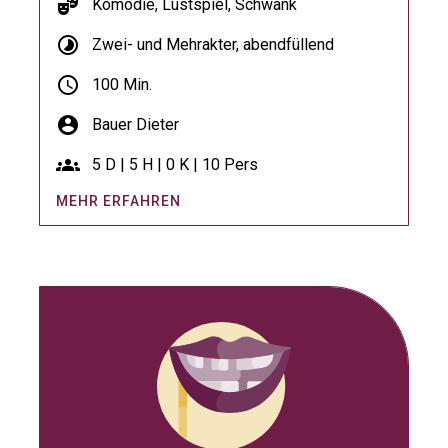
theater_comedy
Komödie, Lustspiel, Schwank
timelapse
Zwei- und Mehrakter, abendfüllend
schedule
100 Min.
account_circle
Bauer Dieter
groups
5 D | 5 H | 0 K | 10 Pers
MEHR ERFAHREN