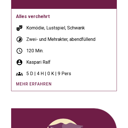
Alles verchehrt
theater_comedy
Komödie, Lustspiel, Schwank
timelapse
Zwei- und Mehrakter, abendfüllend
schedule
120 Min.
account_circle
Kaspari Ralf
groups
5 D | 4 H | 0 K | 9 Pers
MEHR ERFAHREN