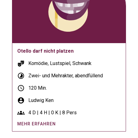
Otello darf nicht platzen
theater_comedy
Komödie, Lustspiel, Schwank
timelapse
Zwei- und Mehrakter, abendfüllend
schedule
120 Min.
account_circle
Ludwig Ken
groups
4 D | 4 H | 0 K | 8 Pers
MEHR ERFAHREN