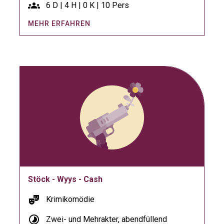
groups
6 D | 4 H | 0 K | 10 Pers
MEHR ERFAHREN
Stöck - Wyys - Cash
theater_comedy
Krimikomödie
timelapse
Zwei- und Mehrakter, abendfüllend