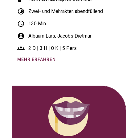
timelapse
Zwei- und Mehrakter, abendfüllend
schedule
130 Min.
account_circle
Albaum Lars,
Jacobs Dietmar
groups
2 D | 3 H | 0 K | 5 Pers
MEHR ERFAHREN