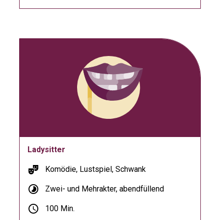
Ladysitter
theater_comedy
Komödie, Lustspiel, Schwank
timelapse
Zwei- und Mehrakter, abendfüllend
schedule
100 Min.