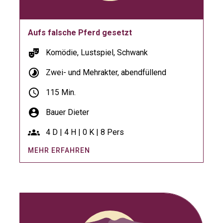
Aufs falsche Pferd gesetzt
theater_comedy
Komödie, Lustspiel, Schwank
timelapse
Zwei- und Mehrakter, abendfüllend
schedule
115 Min.
account_circle
Bauer Dieter
groups
4 D | 4 H | 0 K | 8 Pers
MEHR ERFAHREN