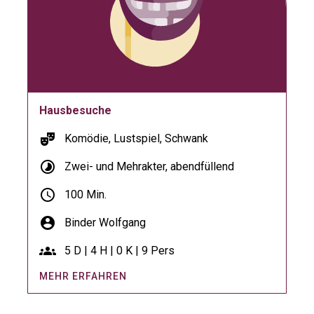
Hausbesuche
theater_comedy
Komödie, Lustspiel, Schwank
timelapse
Zwei- und Mehrakter, abendfüllend
schedule
100 Min.
account_circle
Binder Wolfgang
groups
5 D | 4 H | 0 K | 9 Pers
MEHR ERFAHREN