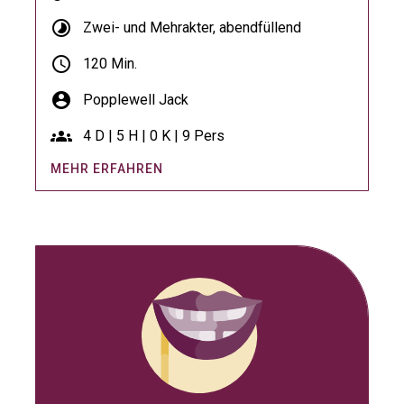
timelapse
Zwei- und Mehrakter, abendfüllend
schedule
120 Min.
account_circle
Popplewell Jack
groups
4 D | 5 H | 0 K | 9 Pers
MEHR ERFAHREN