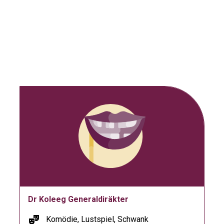
Dr Koleeg Generaldiräkter
theater_comedy
Komödie, Lustspiel, Schwank