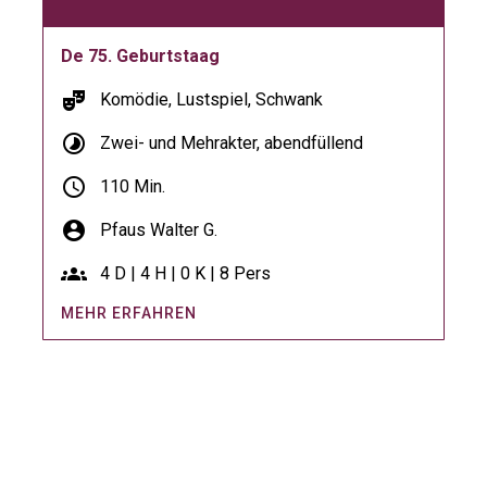
De 75. Geburtstaag
theater_comedy
Komödie, Lustspiel, Schwank
timelapse
Zwei- und Mehrakter, abendfüllend
schedule
110 Min.
account_circle
Pfaus Walter G.
groups
4 D | 4 H | 0 K | 8 Pers
MEHR ERFAHREN